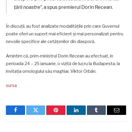
țării noastre”
, a spus premierul Dorin Recean.
În discuții, au fost analizate modalitățile prin care Guvernul
poate oferi un suport mai eficient și mai personalizat pentru
nevoile specifice ale cetățenilor din diasporă.
Amintim că, prim-ministrul Dorin Recean au efectuat, în
perioada 24 – 25 ianuarie, o vizită de lucru la Budapesta, la
invitația omologului său maghiar, Viktor Orbán.
sursa
Facebook
Twitter
Pinterest
LinkedIn
Tumblr
Email