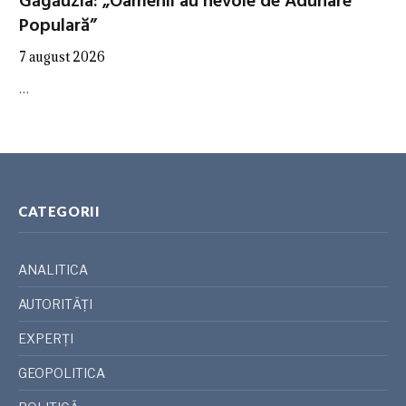
Găgăuzia: „Oamenii au nevoie de Adunare
Populară”
7 august 2026
…
CATEGORII
ANALITICA
AUTORITĂȚI
EXPERȚI
GEOPOLITICA