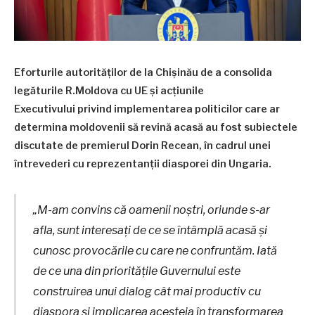
Eforturile autorităților de la Chișinău de a consolida
legăturile R.Moldova cu UE și acțiunile
Executivului privind implementarea politicilor care ar
determina moldovenii să revină acasă au fost subiectele
discutate de premierul Dorin Recean, în cadrul unei
întrevederi cu reprezentanții diasporei din Ungaria.
„M-am convins că oamenii noștri, oriunde s-ar
afla, sunt interesați de ce se întâmplă acasă și
cunosc provocările cu care ne confruntăm. Iată
de ce una din prioritățile Guvernului este
construirea unui dialog cât mai productiv cu
diaspora și implicarea acesteia în transformarea