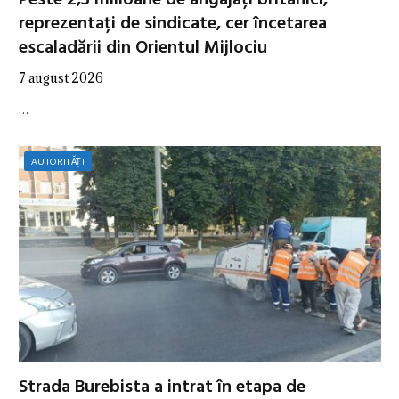
Peste 2,3 milioane de angajați britanici,
reprezentați de sindicate, cer încetarea
escaladării din Orientul Mijlociu
7 august 2026
…
AUTORITĂȚI
Strada Burebista a intrat în etapa de