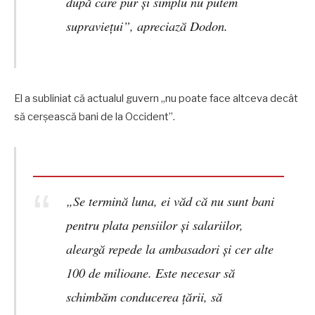
după care pur şi simplu nu putem
supravieţui”, apreciază Dodon.
El a subliniat că actualul guvern „nu poate face altceva decât
să cerşească bani de la Occident”.
„Se termină luna, ei văd că nu sunt bani
pentru plata pensiilor şi salariilor,
aleargă repede la ambasadori şi cer alte
100 de milioane. Este necesar să
schimbăm conducerea ţării, să