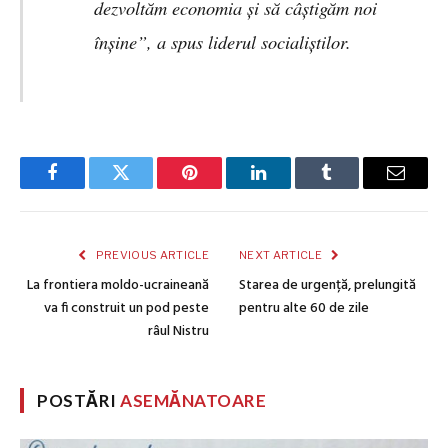
dezvoltăm economia şi să câştigăm noi
înşine”, a spus liderul socialiştilor.
Facebook
Twitter
Pinterest
LinkedIn
Tumblr
Email
PREVIOUS ARTICLE
NEXT ARTICLE
La frontiera moldo-ucraineană
Starea de urgență, prelungită
va fi construit un pod peste
pentru alte 60 de zile
râul Nistru
POSTĂRI
ASEMĂNATOARE