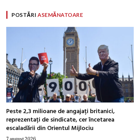
POSTĂRI
ASEMĂNATOARE
Peste 2,3 milioane de angajați britanici,
reprezentați de sindicate, cer încetarea
escaladării din Orientul Mijlociu
7 august 2026