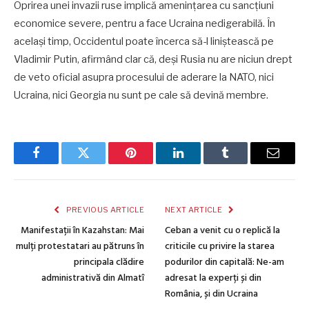
Oprirea unei invazii ruse implică amenințarea cu sancțiuni
economice severe, pentru a face Ucraina nedigerabilă. În
același timp, Occidentul poate încerca să-l liniștească pe
Vladimir Putin, afirmând clar că, deși Rusia nu are niciun drept
de veto oficial asupra procesului de aderare la NATO, nici
Ucraina, nici Georgia nu sunt pe cale să devină membre.
Facebook
Twitter
Pinterest
LinkedIn
Tumblr
Email
PREVIOUS ARTICLE
NEXT ARTICLE
Manifestații în Kazahstan: Mai
Ceban a venit cu o replică la
mulți protestatari au pătruns în
criticile cu privire la starea
principala clădire
podurilor din capitală: Ne-am
administrativă din Almatî
adresat la experți și din
România, și din Ucraina