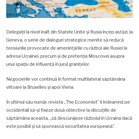
Delegații la nivel înalt din Statele Unite și Rusia încep astăzi, la
Geneva, o serie de dialoguri strategice menite să reducă
tensiunile provocate de amenințările cu război ale Rusiei la
adresa Ucrainei, precum și de pretenția Moscovei asupra
unui spațiu de influență în jurul granițelor.
Negocierile vor continuă în format multilateral săptămâna
viitoare la Bruxelles și apoi Viena.
În ultimul său număr, revista „The Economist” îi îndeamnă pe
occidentali să-și fixeze două obiective la discuțiile de
săptămâna aceasta, „să descurajeze războiul în Ucraina dacă
este posibil și să sporească securitatea europeană”.