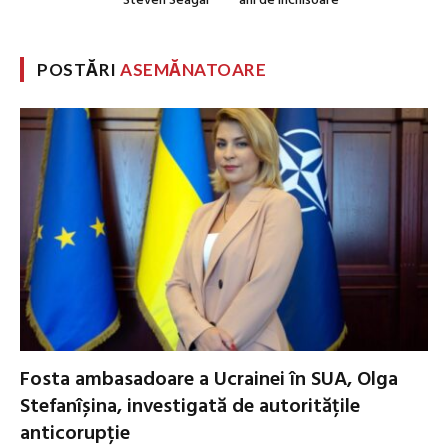
Steven Seagal
ani de închisoare
POSTĂRI
ASEMĂNATOARE
Fosta ambasadoare a Ucrainei în SUA, Olga
Stefanîșina, investigată de autoritățile
anticorupție