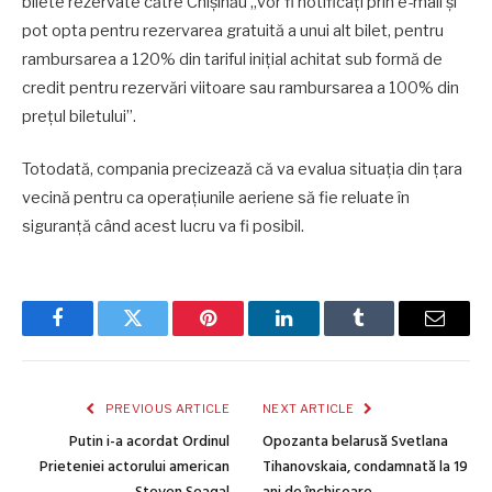
bilete rezervate către Chișinău „vor fi notificați prin e-mail și
pot opta pentru rezervarea gratuită a unui alt bilet, pentru
rambursarea a 120% din tariful inițial achitat sub formă de
credit pentru rezervări viitoare sau rambursarea a 100% din
prețul biletului”.
Totodată, compania precizează că va evalua situația din țara
vecină pentru ca operațiunile aeriene să fie reluate în
siguranță când acest lucru va fi posibil.
Facebook
Twitter
Pinterest
LinkedIn
Tumblr
Email
PREVIOUS ARTICLE
NEXT ARTICLE
Putin i-a acordat Ordinul
Opozanta belarusă Svetlana
Prieteniei actorului american
Tihanovskaia, condamnată la 19