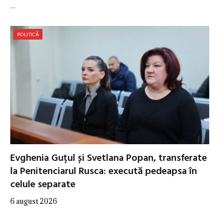
…
POLITICĂ
Evghenia Guțul și Svetlana Popan, transferate
la Penitenciarul Rusca: execută pedeapsa în
celule separate
6 august 2026
…