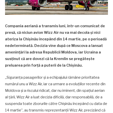
Compania aeriană a transmis luni, într-un comunicat de
presă, că niciun avion Wizz Air nu va mai decola și nici
ateriza la Chișinău începând din 14 martie, pe o perioadă
nedeterminată. Decizia vine după ce Moscova a lansat
amenințări la adresa Republicii Moldova, iar Ucraina a
susținut că are dovezi că la Kremlin se pregătește
preluarea prin forță a puterii de la Chișinău.
„Siguranța pasagerilor și a echipajului rămâne prioritatea
numărul unu a Wizz Air, iar ca urmare a evoluțiilor recente din
Moldova și a riscului ridicat, dar nu iminent, din spațiul aerian
al țării, Wizz Air a luat decizia dificilă, dar responsabilă, de a
suspenda toate zborurile către Chișinău începând cu data de
14 martie”, au transmis reprezentanții Wizz Air, precizând că