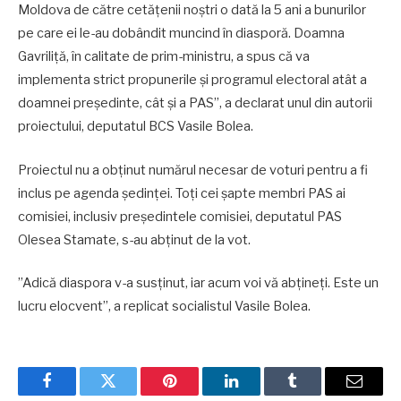
Moldova de către cetățenii noștri o dată la 5 ani a bunurilor
pe care ei le-au dobândit muncind în diasporă. Doamna
Gavriliță, în calitate de prim-ministru, a spus că va
implementa strict propunerile și programul electoral atât a
doamnei președinte, cât și a PAS”, a declarat unul din autorii
proiectului, deputatul BCS Vasile Bolea.
Proiectul nu a obținut numărul necesar de voturi pentru a fi
inclus pe agenda ședinței. Toți cei șapte membri PAS ai
comisiei, inclusiv președintele comisiei, deputatul PAS
Olesea Stamate, s-au abținut de la vot.
”Adică diaspora v-a susținut, iar acum voi vă abțineți. Este un
lucru elocvent”, a replicat socialistul Vasile Bolea.
Facebook
Twitter
Pinterest
LinkedIn
Tumblr
Email