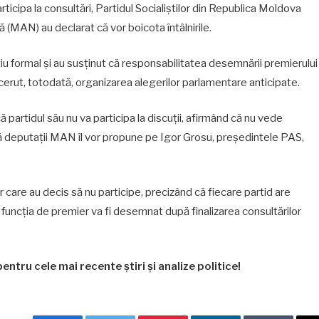
icipa la consultări, Partidul Socialiștilor din Republica Moldova
 (MAN) au declarat că vor boicota întâlnirile.
cițiu formal și au susținut că responsabilitatea desemnării premierului
cerut, totodată, organizarea alegerilor parlamentare anticipate.
 partidul său nu va participa la discuții, afirmând că nu vede
că deputații MAN îl vor propune pe Igor Grosu, președintele PAS,
r care au decis să nu participe, precizând că fiecare partid are
u funcția de premier va fi desemnat după finalizarea consultărilor
entru cele mai recente știri și analize politice!