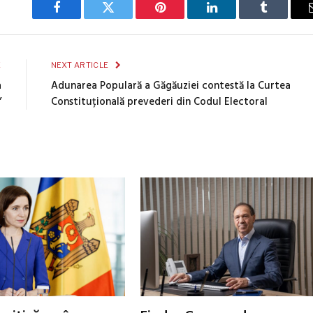
Facebook
Twitter
Pinterest
LinkedIn
Tumblr
E
NEXT ARTICLE
a
Adunarea Populară a Găgăuziei contestă la Curtea
”
Constituțională prevederi din Codul Electoral