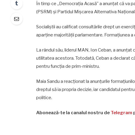
În timp ce „Democrația Acasă” a anunțat că va part
(PSRM) și Partidul Mișcarea Alternativa Națională
Socialiștii au calificat consultările drept un exer
aparține majorității parlamentare. Formațiunea a 
La rândul său, liderul MAN, Ion Ceban, a anunțat că
utilitatea acestora. Totodată, Ceban a declarat 
pentru funcția de prim-ministru.
Maia Sandu a reacționat la anunțurile formațiunilo
dreptul să ia propria decizie, iar candidatul pentr
politice.
Abonează-te la canalul nostru de
Telegram
p