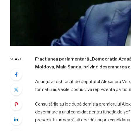
Fracțiunea parlamentară „Democrația Acasă” v
SHARE
Moldova, Maia Sandu, privind desemnarea can
Anunțul a fost făcut de deputatul Alexandru Verșinin
formațiunii, Vasile Costiuc, va reprezenta partidul 
Consultările au loc după demisia premierului Alex
desemnare a unui candidat pentru funcția de șef al
președinta urmează să decidă asupra candidaturii