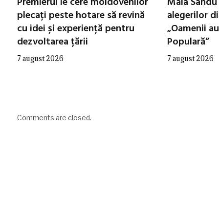
Premierul le cere moldovenilor
Maia Sandu 
plecați peste hotare să revină
alegerilor d
cu idei și experiență pentru
„Oamenii au
dezvoltarea țării
Populară”
7 august 2026
7 august 2026
Comments are closed.