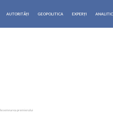
AUTORITĂȚI
GEOPOLITICA
EXPERȚI
ANALITI
nd desemnarea premierului