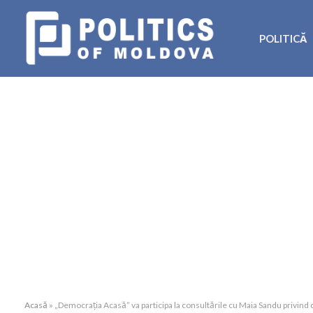
POLITICĂ
Acasă
»
„Democrația Acasă” va participa la consultările cu Maia Sandu privi