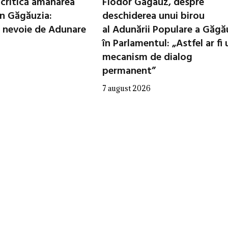
critică amânarea
Fiodor Gagauz, despre
in Găgăuzia:
deschiderea unui birou
 nevoie de Adunare
al Adunării Populare a Găgă
în Parlamentul: „Astfel ar fi 
mecanism de dialog
permanent”
7 august 2026