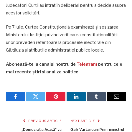
Judecătorii Curții au intrat în deliberări pentru a decide asupra
acestor solicitări.
Pe 7 iulie, Curtea Constituțională examinează și sesizarea
Ministerului Justiției privind verificarea constituționalității
unor prevederi referitoare la procesele electorale din
Găgăuzia și atribuțiile administrației publice locale.
Abonează-te la canalul nostru de
Telegram
pentru cele
mai recente știri și analize politice!
Facebook
Twitter
Pinterest
LinkedIn
Tumblr
Email
PREVIOUS ARTICLE
NEXT ARTICLE
„Democrația Acasă” va
Gaik Vartanean: Prim-ministrul