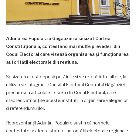
Adunarea Populară a Găgăuziei a sesizat Curtea
Constituțională, contestând mai multe prevederi din
Codul Electoral care vizează organizarea și funcționarea
autorității electorale din regiune.
Sesizarea a fost depusă pe 7 iulie și se referă, între altele, la
utilizarea sintagmei „Consiliul Electoral Central al Găgăuziei”,
precum și la articolele 17 și 36 din Codul Electoral, care
stabilesc atribuțiile acestei instituții în organizarea alegerilor
și referendumurilor.
Reprezentanții Adunării Populare susțin că normele
contestate ar afecta statutul autorității electorale regionale