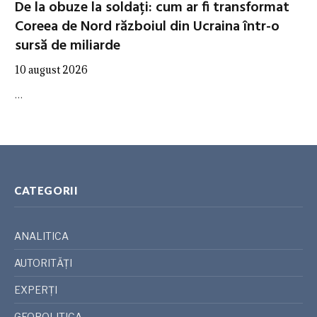
De la obuze la soldați: cum ar fi transformat
Coreea de Nord războiul din Ucraina într-o
sursă de miliarde
10 august 2026
…
CATEGORII
ANALITICA
AUTORITĂȚI
EXPERȚI
GEOPOLITICA