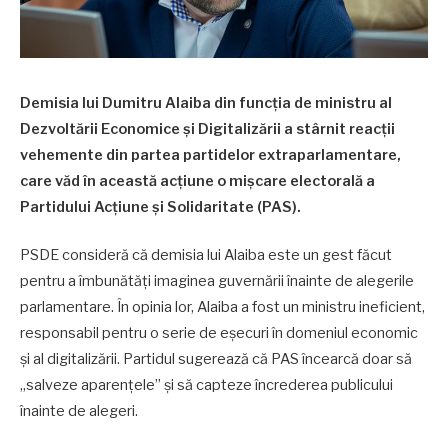
Demisia lui Dumitru Alaiba din funcția de ministru al
Dezvoltării Economice și Digitalizării a stârnit reacții
vehemente din partea partidelor extraparlamentare,
care văd în această acțiune o mișcare electorală a
Partidului Acțiune și Solidaritate (PAS).
PSDE consideră că demisia lui Alaiba este un gest făcut
pentru a îmbunătăți imaginea guvernării înainte de alegerile
parlamentare. În opinia lor, Alaiba a fost un ministru ineficient,
responsabil pentru o serie de eșecuri în domeniul economic
și al digitalizării. Partidul sugerează că PAS încearcă doar să
„salveze aparențele” și să capteze încrederea publicului
înainte de alegeri.