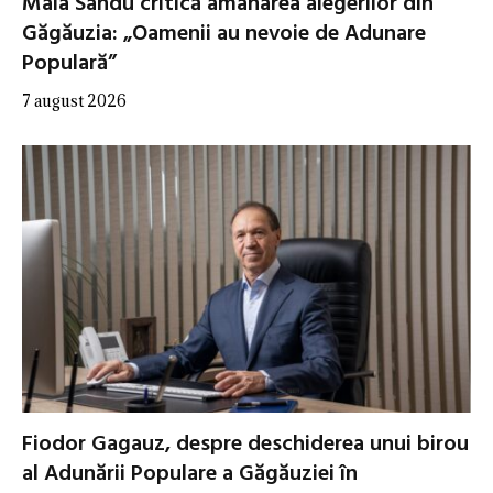
Maia Sandu critică amânarea alegerilor din
Găgăuzia: „Oamenii au nevoie de Adunare
Populară”
7 august 2026
Fiodor Gagauz, despre deschiderea unui birou
al Adunării Populare a Găgăuziei în