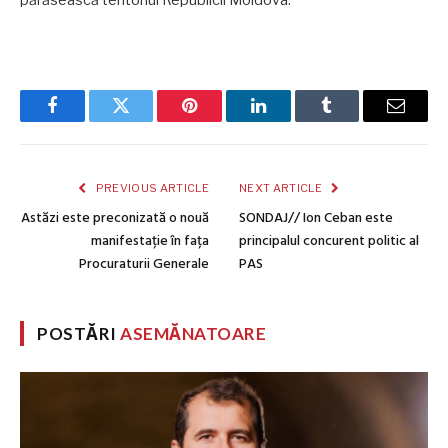
Facebook
Twitter
Pinterest
LinkedIn
Tumblr
Email
PREVIOUS ARTICLE
NEXT ARTICLE
Astăzi este preconizată o nouă
SONDAJ// Ion Ceban este
manifestație în fața
principalul concurent politic al
Procuraturii Generale
PAS
POSTĂRI
ASEMĂNATOARE