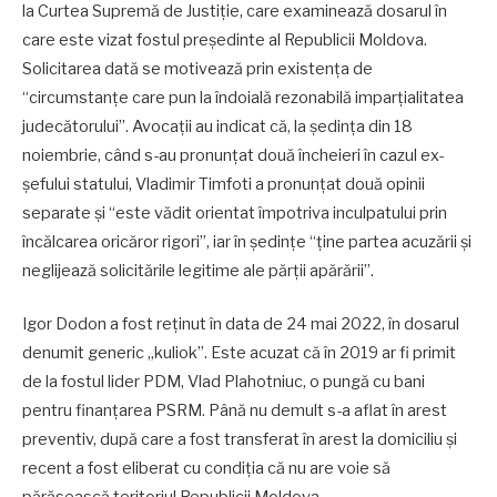
la Curtea Supremă de Justiție, care examinează dosarul în
care este vizat fostul președinte al Republicii Moldova.
Solicitarea dată se motivează prin existența de
“circumstanțe care pun la îndoială rezonabilă imparțialitatea
judecătorului”. Avocații au indicat că, la ședința din 18
noiembrie, când s-au pronunțat două încheieri în cazul ex-
șefului statului, Vladimir Timfoti a pronunțat două opinii
separate și “este vădit orientat împotriva inculpatului prin
încălcarea oricăror rigori”, iar în ședințe “ține partea acuzării și
neglijează solicitările legitime ale părții apărării”.
Igor Dodon a fost reținut în data de 24 mai 2022, în dosarul
denumit generic „kuliok”. Este acuzat că în 2019 ar fi primit
de la fostul lider PDM, Vlad Plahotniuc, o pungă cu bani
pentru finanțarea PSRM. Până nu demult s-a aflat în arest
preventiv, după care a fost transferat în arest la domiciliu și
recent a fost eliberat cu condiția că nu are voie să
părăsească teritoriul Republicii Moldova.