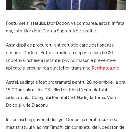
Fostul șef al statului, Igor Dodon, va compărea, astăzi, în fața
magistraților de la Curtea Supremă de Justiție.
Asta după ce procurorul anticorupție care gestionează
dosarul „Dodon”, Petru Iarmaliuc, a depus recurs la CSJ
împotriva încheierii instanței privind măsurile preventive
aplicate și prelungirea duratei lor, transmite
Realitatea.md
.
Astfel, ședința a fost programată pentru 28 noiembrie, la ora
15:00, în sala nr. 4 a CSJ, fiind distribuită completului
judecătorilor Colegiului Penal al CSJ: Nadejda Toma, Victor
Boico și Iurie Diaconu.
În același timp, avocații lui Igor Dodon au cerut recuzarea
magistratului Vladimir Timofti din completul de judecători de