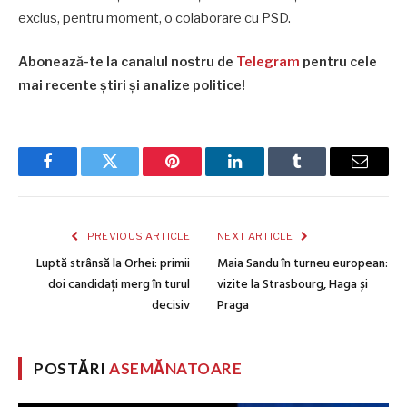
exclus, pentru moment, o colaborare cu PSD.
Abonează-te la canalul nostru de
Telegram
pentru cele
mai recente știri și analize politice!
Facebook
Twitter
Pinterest
LinkedIn
Tumblr
Email
PREVIOUS ARTICLE
NEXT ARTICLE
Luptă strânsă la Orhei: primii
Maia Sandu în turneu european:
doi candidați merg în turul
vizite la Strasbourg, Haga și
decisiv
Praga
POSTĂRI
ASEMĂNATOARE