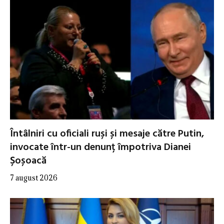
Întâlniri cu oficiali ruși și mesaje către Putin,
invocate într-un denunț împotriva Dianei
Șoșoacă
7 august 2026