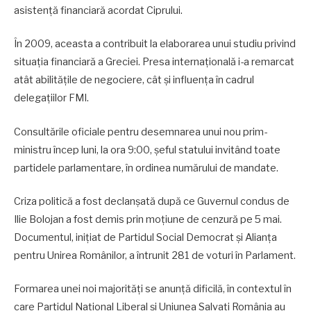
asistență financiară acordat Ciprului.
În 2009, aceasta a contribuit la elaborarea unui studiu privind
situația financiară a Greciei. Presa internațională i-a remarcat
atât abilitățile de negociere, cât și influența în cadrul
delegațiilor FMI.
Consultările oficiale pentru desemnarea unui nou prim-
ministru încep luni, la ora 9:00, șeful statului invitând toate
partidele parlamentare, în ordinea numărului de mandate.
Criza politică a fost declanșată după ce Guvernul condus de
Ilie Bolojan a fost demis prin moțiune de cenzură pe 5 mai.
Documentul, inițiat de Partidul Social Democrat și Alianța
pentru Unirea Românilor, a întrunit 281 de voturi în Parlament.
Formarea unei noi majorități se anunță dificilă, în contextul în
care Partidul Național Liberal și Uniunea Salvați România au