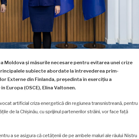
ca Moldova și măsurile necesare pentru evitarea unei crize
principalele subiecte abordate la întrevederea prim-
or Externe din Finlanda, președinta în exercițiu a
 în Europa (OSCE), Elina Valtonen.
ocat artificial criza energetică din regiunea transnistreană, pentru
țile de la Chișinău, cu sprijinul partenerilor străini, vor face față
tru a se asigura că cetățenii de pe ambele maluri ale râului Nistru