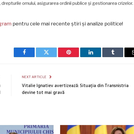
 drepturile omului, asigurarea ordinii publice și gestionarea crizelor.
egram
pentru cele mai recente știri și analize politice!
Facebook
Twitter
Pinterest
LinkedIn
Tumblr
E
NEXT ARTICLE
u
Vitalie Ignatiev avertizează: Situația din Transnistria
l
devine tot mai gravă