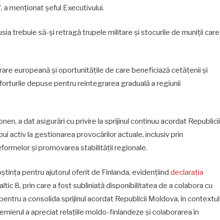
”, a menționat șeful Executivului.
ia trebuie să-și retragă trupele militare și stocurile de muniții care
rare europeană și oportunitățile de care beneficiază cetățenii și
eforturile depuse pentru reintegrarea graduală a regiunii
nen, a dat asigurări cu privire la sprijinul continuu acordat Republicii
bui activ la gestionarea provocărilor actuale, inclusiv prin
formelor și promovarea stabilității regionale.
tința pentru ajutorul oferit de Finlanda, evidențiind
declarația
tic 8, prin care a fost subliniată disponibilitatea de a colabora cu
 pentru a consolida sprijinul acordat Republicii Moldova, în contextul
mierul a apreciat relațiile moldo-finlandeze și colaborarea în