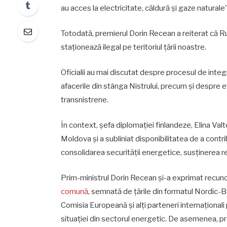
au acces la electricitate, căldură și gaze naturale
Totodată, premierul Dorin Recean a reiterat că Rus
staționează ilegal pe teritoriul țării noastre.
Oficialii au mai discutat despre procesul de integ
afacerile din stânga Nistrului, precum și despre 
transnistrene.
În context, șefa diplomației finlandeze, Elina Valto
Moldova și a subliniat disponibilitatea de a contri
consolidarea securității energetice, susținerea re
Prim-ministrul Dorin Recean și-a exprimat recunoș
comună
, semnată de țările din formatul Nordic-Bal
Comisia Europeană și alți parteneri internaționali
situației din sectorul energetic. De asemenea, pre