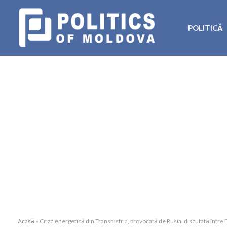
POLITICĂ
Acasă
»
Criza energetică din Transnistria, provocată de Rusia, discutată între 