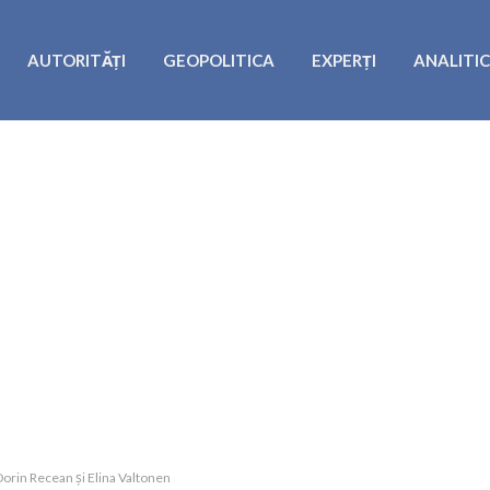
AUTORITĂȚI
GEOPOLITICA
EXPERȚI
ANALITI
Dorin Recean și Elina Valtonen