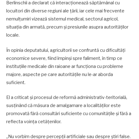
Berlinschii a declarat că interacționează săptămânal cu
locuitori din diverse regiuni ale țării, iar cele mai frecvente
nemulțumiri vizează sistemul medical, sectorul agricol,
situația din armată, precum și presiunile asupra autorităților
locale.
În opinia deputatului, agricultorii se confruntă cu dificultăți
economice severe, fiind împinși spre faliment, în timp ce
instituțiile medicale din raioane ar funcționa cu probleme
majore, aspecte pe care autoritățile nu le-ar aborda
suficient.
El a criticat și procesul de reformă administrativ-teritorială,
susținând că măsura de amalgamare a localităților este
promovată fără consultări suficiente cu comunitățile și fără a
reflecta voința cetățenilor.
„Nu vorbim despre percepții artificiale sau despre știri false.