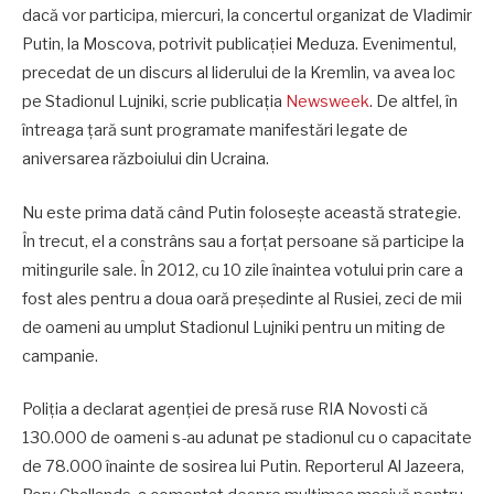
dacă vor participa, miercuri, la concertul organizat de Vladimir
Putin, la Moscova, potrivit publicației Meduza. Evenimentul,
precedat de un discurs al liderului de la Kremlin, va avea loc
pe Stadionul Lujniki, scrie publicația
Newsweek
. De altfel, în
întreaga țară sunt programate manifestări legate de
aniversarea războiului din Ucraina.
Nu este prima dată când Putin folosește această strategie.
În trecut, el a constrâns sau a forțat persoane să participe la
mitingurile sale. În 2012, cu 10 zile înaintea votului prin care a
fost ales pentru a doua oară președinte al Rusiei, zeci de mii
de oameni au umplut Stadionul Lujniki pentru un miting de
campanie.
Poliția a declarat agenției de presă ruse RIA Novosti că
130.000 de oameni s-au adunat pe stadionul cu o capacitate
de 78.000 înainte de sosirea lui Putin. Reporterul Al Jazeera,