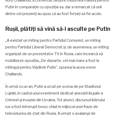
Rory Challands, a comentat despre mulțimea masivă pentru
Putin în comparație cu opoziția sa, dar a remarcat că unii
dintre cei prezenți au spus că au fost forțați să fie acolo.
Rușii, plătiți să vină să-l asculte pe Putin
„A existat un miting pentru Partidul Comunist, un miting
pentru Partidul Liberal Democrat și, de asemenea, un miting
organizat de un prezentator TV în Rusia, care încearcă să
mobilizeze opoziția.„De departe, cel mai mare a fost la
mitingul pentru Vladimir Putin”, spunea la acea vrene
Challands.
În urmă cu un an, Putin a urcat pe scena de pe Stadionul
Lujniki, în cadrul unui eveniment dedicat anexării ilegale a
Crimeei și invaziei din Ucraina. Tot atunci, discursul liderului
rus a fost întrerupt brusc chiat în mijlocul unei fraze de
televiziunea de stat din Rusia. A urmat o avalanşă de