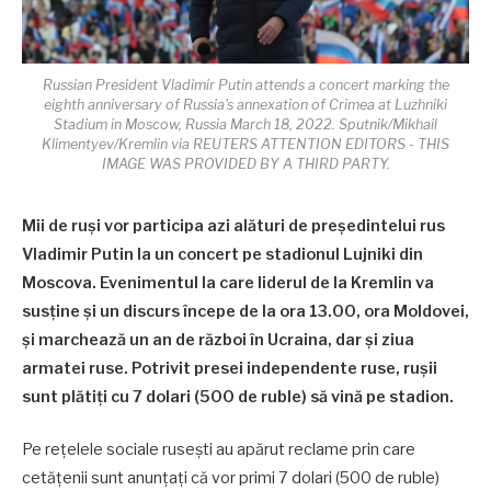
Russian President Vladimir Putin attends a concert marking the
eighth anniversary of Russia's annexation of Crimea at Luzhniki
Stadium in Moscow, Russia March 18, 2022. Sputnik/Mikhail
Klimentyev/Kremlin via REUTERS ATTENTION EDITORS - THIS
IMAGE WAS PROVIDED BY A THIRD PARTY.
Mii de ruşi vor participa azi alături de președintelui rus
Vladimir Putin la un concert pe stadionul Lujniki din
Moscova. Evenimentul la care liderul de la Kremlin va
susţine şi un discurs începe de la ora 13.00, ora Moldovei,
şi marchează un an de război în Ucraina, dar şi ziua
armatei ruse. Potrivit presei independente ruse, ruşii
sunt plătiţi cu 7 dolari (500 de ruble) să vină pe stadion.
Pe rețelele sociale rusești au apărut reclame prin care
cetățenii sunt anunțați că vor primi 7 dolari (500 de ruble)