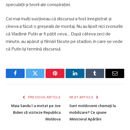
speculaţii şi teorii ale conspiraţiei.
Cei mai mulţi susţineau că discursul a fost înregistrat şi
cineva a făcut o greşeală de montaj. Nu au lipsit nici zvonurile
că Vladimir Putin ar fi păţit ceva… După câteva zeci de
minute, au apărut şi filmări făcute pe stadion, în care se vede
că Putin îşi termină discursul.
Facebook
Twitter
Pinterest
LinkedIn
Tumblr
Email
PREVIOUS ARTICLE
NEXT ARTICLE
Maia Sandu l-a invitat pe Joe
Sunt moldovenii chemați la
Biden să viziteze Republica
mobilizare? Ce spune
Moldova
Ministerul Apărării