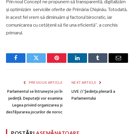
Prin noul Concept ne propunem să transparentă, digitalizăm
şi optimizăm serviciile oferite de Primăria Chişinău. Totodată,
în acest fel vrem să diminuăm şi factorul birocratic, iar
comunicarea cu cetăţenii să fie una eficientă”, a conchis
primarul.
Facebook
Twitter
Pinterest
LinkedIn
Tumblr
Email
PREVIOUS ARTICLE
NEXT ARTICLE
Parlamentul se întrunește joi în
LIVE // Ședința plenară a
ședință. Deputații vor examina
Parlamentului
Legea privind organizarea și
desfășurarea jocurilor de noroc
POSTĂRI
ASEMĂNATOARE