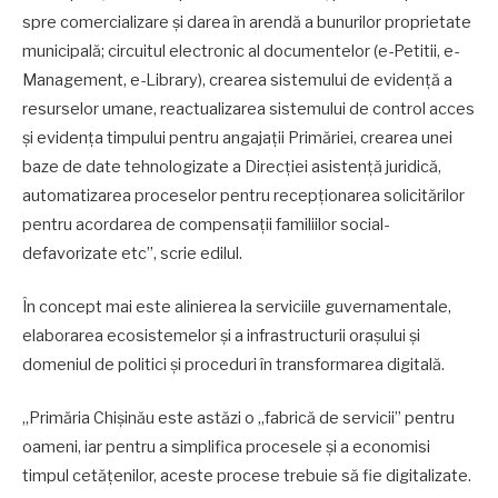
spre comercializare și darea în arendă a bunurilor proprietate
municipală; circuitul electronic al documentelor (e-Petitii, e-
Management, e-Library), crearea sistemului de evidență a
resurselor umane, reactualizarea sistemului de control acces
și evidența timpului pentru angajații Primăriei, crearea unei
baze de date tehnologizate a Direcției asistență juridică,
automatizarea proceselor pentru recepționarea solicitărilor
pentru acordarea de compensații familiilor social-
defavorizate etc”, scrie edilul.
În concept mai este alinierea la serviciile guvernamentale,
elaborarea ecosistemelor şi a infrastructurii oraşului și
domeniul de politici şi proceduri în transformarea digitală.
„Primăria Chişinău este astăzi o ,,fabrică de servicii” pentru
oameni, iar pentru a simplifica procesele şi a economisi
timpul cetăţenilor, aceste procese trebuie să fie digitalizate.