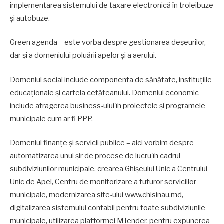
implementarea sistemului de taxare electronică în troleibuze
și autobuze.
Green agenda – este vorba despre gestionarea deşeurilor,
dar şi a domeniului poluării apelor şi a aerului.
Domeniul social include componenta de sănătate, instituţiile
educaţionale şi cartela cetăţeanului. Domeniul economic
include atragerea business-ului în proiectele şi programele
municipale cum ar fi PPP.
Domeniul finanţe şi servicii publice – aici vorbim despre
automatizarea unui șir de procese de lucru în cadrul
subdiviziunilor municipale, crearea Ghișeului Unic a Centrului
Unic de Apel, Centru de monitorizare a tuturor serviciilor
municipale, modernizarea site-ului www.chisinau.md,
digitalizarea sistemului contabil pentru toate subdiviziunile
municipale, utilizarea platformei MTender, pentru expunerea