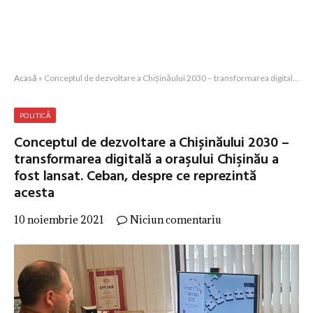
Acasă
»
Conceptul de dezvoltare a Chișinăului 2030 – transformarea digitală a oraşului Chişinău a fost lansat. Ceban, despre ce reprezintă acesta
POLITICĂ
Conceptul de dezvoltare a Chișinăului 2030 –
transformarea digitală a oraşului Chişinău a
fost lansat. Ceban, despre ce reprezintă
acesta
10 noiembrie 2021
Niciun comentariu