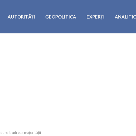
AUTORITĂȚI
GEOPOLITICA
EXPERȚI
ANALITI
 dure la adresa majorității