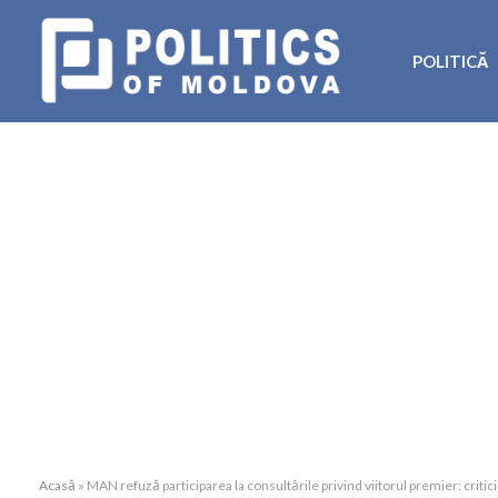
POLITICĂ
Acasă
»
MAN refuză participarea la consultările privind viitorul premier: critici