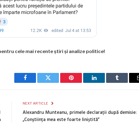
entru cele mai recente știri și analize politice!
Facebook
Twitter
Pinterest
LinkedIn
Tumblr
E
NEXT ARTICLE
l
Alexandru Munteanu, primele declarații după demisie:
n
„Conștiința mea este foarte liniștită”