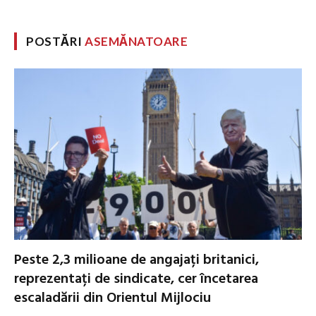
POSTĂRI
ASEMĂNATOARE
Peste 2,3 milioane de angajați britanici,
reprezentați de sindicate, cer încetarea
escaladării din Orientul Mijlociu