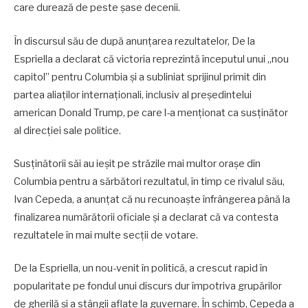
care durează de peste șase decenii.
În discursul său de după anunțarea rezultatelor, De la
Espriella a declarat că victoria reprezintă începutul unui „nou
capitol” pentru Columbia și a subliniat sprijinul primit din
partea aliaților internaționali, inclusiv al președintelui
american Donald Trump, pe care l-a menționat ca susținător
al direcției sale politice.
Susținătorii săi au ieșit pe străzile mai multor orașe din
Columbia pentru a sărbători rezultatul, în timp ce rivalul său,
Ivan Cepeda, a anunțat că nu recunoaște înfrângerea până la
finalizarea numărătorii oficiale și a declarat că va contesta
rezultatele în mai multe secții de votare.
De la Espriella, un nou-venit în politică, a crescut rapid în
popularitate pe fondul unui discurs dur împotriva grupărilor
de gherilă și a stângii aflate la guvernare. În schimb, Cepeda a