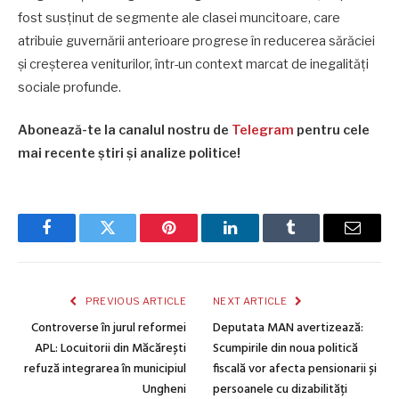
fost susținut de segmente ale clasei muncitoare, care
atribuie guvernării anterioare progrese în reducerea sărăciei
și creșterea veniturilor, într-un context marcat de inegalități
sociale profunde.
Abonează-te la canalul nostru de
Telegram
pentru cele
mai recente știri și analize politice!
Facebook
Twitter
Pinterest
LinkedIn
Tumblr
Email
PREVIOUS ARTICLE
NEXT ARTICLE
Controverse în jurul reformei
Deputata MAN avertizează:
APL: Locuitorii din Măcărești
Scumpirile din noua politică
refuză integrarea în municipiul
fiscală vor afecta pensionarii și
Ungheni
persoanele cu dizabilități