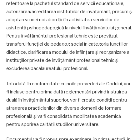
referitoare la pachetul standard de servicii educaționale,
autorizarea/acreditarea instituțiilor de învățământ, precum și
adoptarea unei noi abordări în activitatea serviciilor de
asistență psihopedagogică la nivelul învățământului general.
Pentru învățământul profesional tehnic este prevăzut
transferul funcției de pedagog social în categoria funcțiilor
didactice, clarificarea modului de înființare și reorganizare a
instituțiilor private de învățământ profesional tehnic și
excluderea bacalaureatului profesional.
Totodată, în conformitate cu noile prevederi ale Codului, vor
fi incluse pentru prima dată reglementări privind instruirea
duală în învățământul superior, vor fi create condiții pentru
atragerea practicienilor din diverse domenii de formare
profesională și va fi consolidată mobilitatea academică
pentru sporirea calității studiilor universitare.
Documentul va fi propus spre examinare, în prima lectură, în