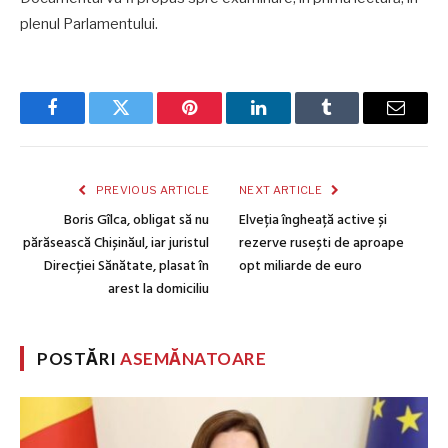
plenul Parlamentului.
Facebook
Twitter
Pinterest
LinkedIn
Tumblr
Email
PREVIOUS ARTICLE
NEXT ARTICLE
Boris Gîlca, obligat să nu
Elveția îngheață active și
părăsească Chișinăul, iar juristul
rezerve rusești de aproape
Direcției Sănătate, plasat în
opt miliarde de euro
arest la domiciliu
POSTĂRI
ASEMĂNATOARE