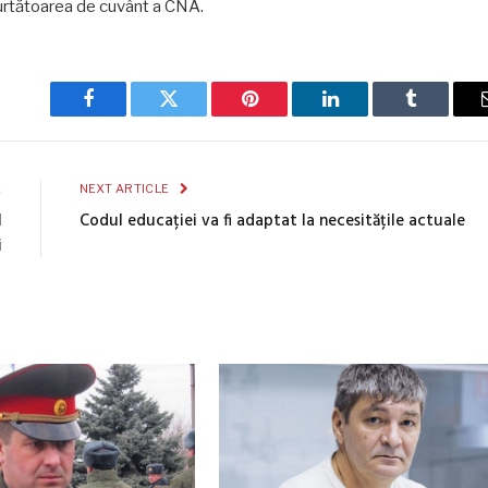
purtătoarea de cuvânt a CNA.
Facebook
Twitter
Pinterest
LinkedIn
Tumblr
E
NEXT ARTICLE
l
Codul educației va fi adaptat la necesitățile actuale
i