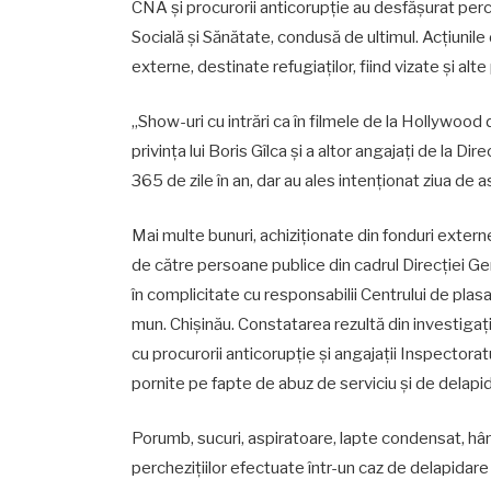
CNA și procurorii anticorupție au desfășurat perche
Socială și Sănătate, condusă de ultimul. Acțiunile 
externe, destinate refugiaților, fiind vizate și alt
„Show-uri cu intrări ca în filmele de la Hollywood d
privința lui Boris Gîlca și a altor angajați de la 
365 de zile în an, dar au ales intenționat ziua de
Mai multe bunuri, achiziționate din fonduri externe
de către persoane publice din cadrul Direcției Gen
în complicitate cu responsabilii Centrului de plas
mun. Chișinău. Constatarea rezultă din investigați
cu procurorii anticorupție și angajații Inspectoratu
pornite pe fapte de abuz de serviciu și de delapid
Porumb, sucuri, aspiratoare, lapte condensat, hârt
perchezițiilor efectuate într-un caz de delapidare 