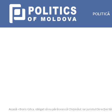
POLITICĂ
Acasă
»
Boris Gîlca, obligat să nu părăsească Chișinăul, iar juristul Direcției Să