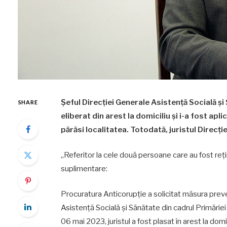
Șeful Direcției Generale Asistență Socială și 
SHARE
eliberat din arest la domiciliu și i-a fost apl
părăsi localitatea. Totodată, juristul Direcție
„Referitor la cele două persoane care au fost reț
suplimentare:
Procuratura Anticorupție a solicitat măsura preven
Asistență Socială și Sănătate din cadrul Primăriei 
06 mai 2023, juristul a fost plasat în arest la do