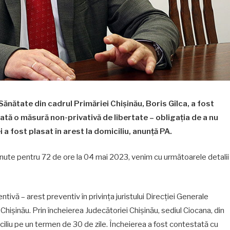
Sănătate din cadrul Primăriei Chișinău, Boris Gîlca, a fost
icată o măsură non-privativă de libertate – obligația de a nu
i a fost plasat în arest la domiciliu, anunță PA.
inute pentru 72 de ore la 04 mai 2023, venim cu următoarele detalii
tivă – arest preventiv în privința juristului Direcției Generale
Chișinău. Prin încheierea Judecătoriei Chișinău, sediul Ciocana, din
miciliu pe un termen de 30 de zile. Încheierea a fost contestată cu