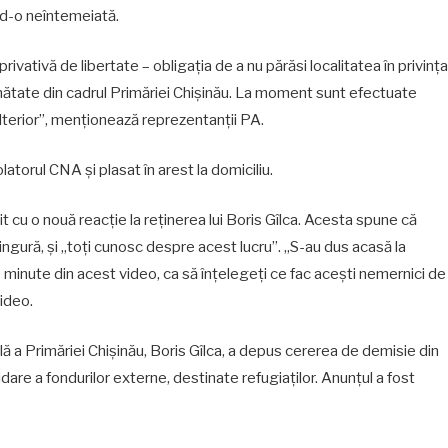
nd-o neîntemeiată.
vativă de libertate – obligația de a nu părăsi localitatea în privința
ănătate din cadrul Primăriei Chișinău. La moment sunt efectuate
ulterior”, menționează reprezentanții PA.
olatorul CNA și plasat în arest la domiciliu.
nit cu o nouă reacție la reținerea lui Boris Gîlca. Acesta spune că
singură, și „toți cunosc despre acest lucru”. „S-au dus acasă la
minute din acest video, ca să înțelegeți ce fac acești nemernici de
video.
ială a Primăriei Chișinău, Boris Gîlca, a depus cererea de demisie din
idare a fondurilor externe, destinate refugiaților. Anunțul a fost