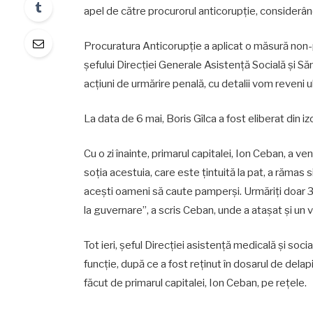
apel de către procurorul anticorupție, considerâ
Procuratura Anticorupție a aplicat o măsură non-pri
șefului Direcției Generale Asistență Socială și S
acțiuni de urmărire penală, cu detalii vom reveni 
La data de 6 mai, Boris Gîlca a fost eliberat din iz
Cu o zi înainte, primarul capitalei, Ion Ceban, a ve
soția acestuia, care este țintuită la pat, a rămas 
acești oameni să caute pamperși. Urmăriți doar 3 
la guvernare”, a scris Ceban, unde a atașat și un 
Tot ieri, șeful Direcției asistență medicală și soc
funcție, după ce a fost reținut în dosarul de delap
făcut de primarul capitalei, Ion Ceban, pe rețele.