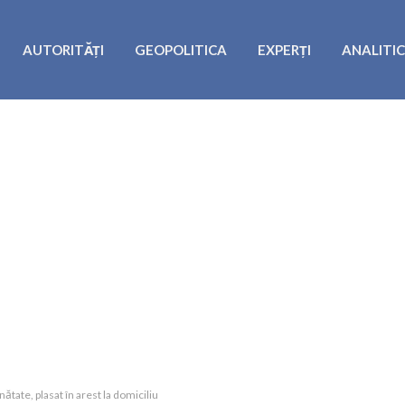
AUTORITĂȚI
GEOPOLITICA
EXPERȚI
ANALITI
nătate, plasat în arest la domiciliu