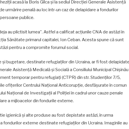
ziții acasă la Boris Gîlca și la sediul Direcției Generale Asistență
de urmărire penală au loc într-un caz de delapidare a fondurilor
e persoane publice.
eja au plictisit lumea”. Astfel a calificat acțiunile CNA de astăzi în
Direcția Sănătate primarul capitalei, Ion Ceban. Acesta spune că sunt
 astăzi pentru a compromite forumul social.
 și bugetare, destinate refugiaților din Ucraina, ar fi fost delapidat
erale Asistență Medicală și Socială a Consiliului Municipal Chișinău
ament temporar pentru refugiați (CTPR) din str. Studenților 7/5,
ile ofițerilor Centrului Național Anticorupție, desfășurate în comun
lui Național de Investigații al Poliției în cadrul unor cauze penale
are a mijloacelor din fondurile externe.
ie igienică și alte produse au fost depistate astăzi, în urma
a fondurilor externe destinate refugiaților din Ucraina. Imaginile au