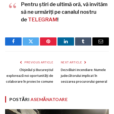
Pentru știri de ultimă oră, vă invităm
să ne urmăriți pe canalul nostru
de
TELEGRAM
!
Facebook
Twitter
Pinterest
LinkedIn
Tumblr
Email
PREVIOUS ARTICLE
NEXT ARTICLE
Chișinăul și Bucureștiul
Dezvăluiri incendiare: Numele
explorează noi oportunități de
judecătorului implicat în
colaborare în proiecte comune
sesizarea procurorului general
POSTĂRI
ASEMĂNATOARE