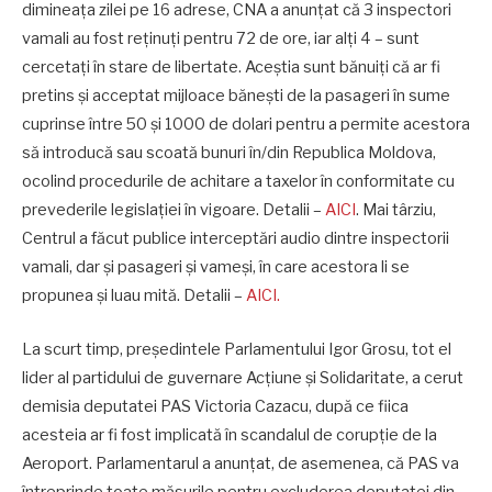
dimineața zilei pe 16 adrese, CNA a anunțat că 3 inspectori
vamali au fost reținuți pentru 72 de ore, iar alți 4 – sunt
cercetați în stare de libertate. Aceștia sunt bănuiți că ar fi
pretins și acceptat mijloace bănești de la pasageri în sume
cuprinse între 50 și 1000 de dolari pentru a permite acestora
să introducă sau scoată bunuri în/din Republica Moldova,
ocolind procedurile de achitare a taxelor în conformitate cu
prevederile legislației în vigoare. Detalii –
AICI
. Mai târziu,
Centrul a făcut publice interceptări audio dintre inspectorii
vamali, dar și pasageri și vameși, în care acestora li se
propunea și luau mită. Detalii –
AICI.
La scurt timp, președintele Parlamentului Igor Grosu, tot el
lider al partidului de guvernare Acțiune și Solidaritate, a cerut
demisia deputatei PAS Victoria Cazacu, după ce fiica
acesteia ar fi fost implicată în scandalul de corupție de la
Aeroport. Parlamentarul a anunțat, de asemenea, că PAS va
întreprinde toate măsurile pentru excluderea deputatei din