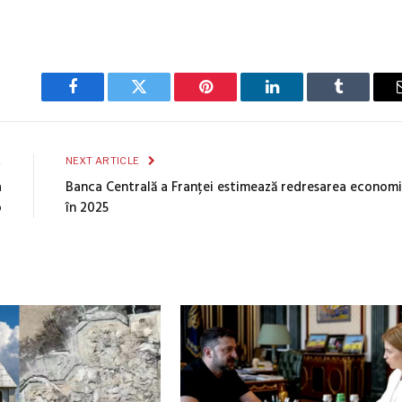
Facebook
Twitter
Pinterest
LinkedIn
Tumblr
E
NEXT ARTICLE
a
Banca Centrală a Franței estimează redresarea economi
o
în 2025