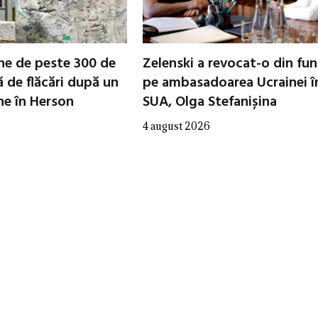
che de peste 300 de
Zelenski a revocat-o din fun
ă de flăcări după un
pe ambasadoarea Ucrainei î
ne în Herson
SUA, Olga Stefanișina
4 august 2026