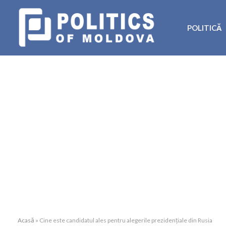
POLITICĂ
Acasă
»
Cine este candidatul ales pentru alegerile prezidențiale din Rusia