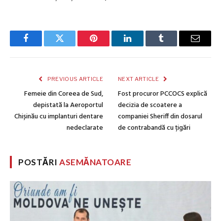
Facebook
Twitter
Pinterest
LinkedIn
Tumblr
Email
PREVIOUS ARTICLE
NEXT ARTICLE
Femeie din Coreea de Sud,
Fost procuror PCCOCS explică
depistată la Aeroportul
decizia de scoatere a
Chișinău cu implanturi dentare
companiei Sheriff din dosarul
nedeclarate
de contrabandă cu țigări
POSTĂRI
ASEMĂNATOARE