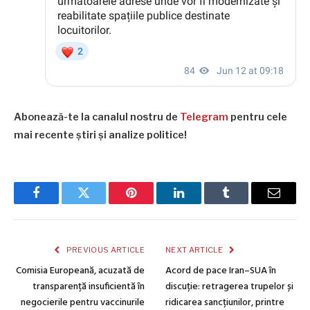
Abonează-te la canalul nostru de
Telegram
pentru cele
mai recente știri și analize politice!
Facebook
Twitter
Pinterest
LinkedIn
Tumblr
Email
PREVIOUS ARTICLE
NEXT ARTICLE
Comisia Europeană, acuzată de
Acord de pace Iran–SUA în
transparență insuficientă în
discuție: retragerea trupelor și
negocierile pentru vaccinurile
ridicarea sancțiunilor, printre