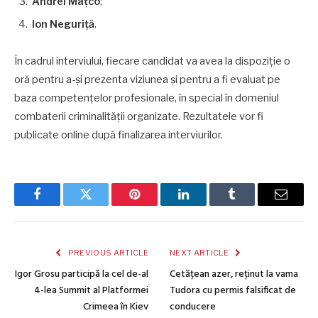
Andrei Mațco
;
Ion Neguriță
.
În cadrul interviului, fiecare candidat va avea la dispoziție o
oră pentru a-și prezenta viziunea și pentru a fi evaluat pe
baza competențelor profesionale, în special în domeniul
combaterii criminalității organizate. Rezultatele vor fi
publicate online după finalizarea interviurilor.
Facebook
Twitter
Pinterest
LinkedIn
Tumblr
Email
PREVIOUS ARTICLE
NEXT ARTICLE
Igor Grosu participă la cel de-al
Cetățean azer, reținut la vama
4-lea Summit al Platformei
Tudora cu permis falsificat de
Crimeea în Kiev
conducere