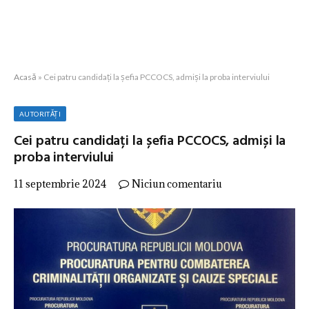
Acasă
»
Cei patru candidați la șefia PCCOCS, admiși la proba interviului
AUTORITĂȚI
Cei patru candidați la șefia PCCOCS, admiși la
proba interviului
11 septembrie 2024
Niciun comentariu