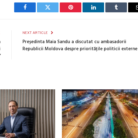
Facebook
Twitter
Pinterest
LinkedIn
Tumblr
E
NEXT ARTICLE
a
Președinta Maia Sandu a discutat cu ambasadorii
i
Republicii Moldova despre prioritățile politicii externe
”