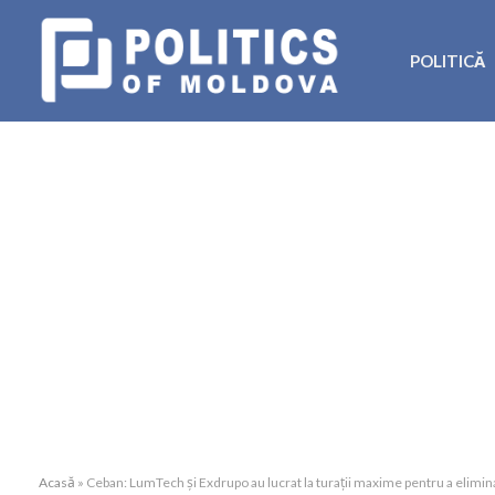
POLITICĂ
Acasă
»
Ceban: LumTech și Exdrupo au lucrat la turații maxime pentru a elimina 