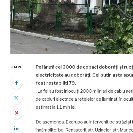
Pe lângă cei 3000 de copaci doborâți și rupți
SHARE
electricitate au doborâți. Cel puțin asta sp
fost restabiliți 79.
„La fel au fost înlocuiți 2000 m liniari de cablu aer
de cabluri electrice a rețelelor de iluminat, înlocu
estimat la 1,1 mln lei.
De asemenea, Exdrupo au intervenit pe străzi și t
înnămolite: bd. Renașterii, str. Uzinelor, str. Munceșt