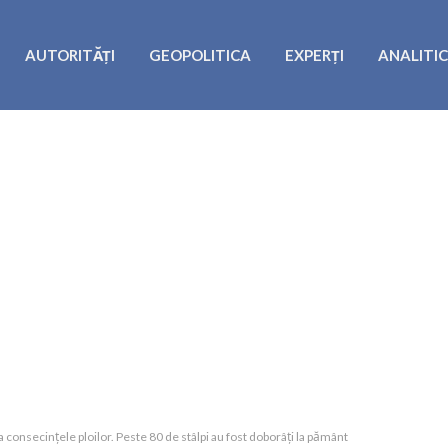
AUTORITĂȚI
GEOPOLITICA
EXPERȚI
ANALITI
consecințele ploilor. Peste 80 de stâlpi au fost doborâți la pământ