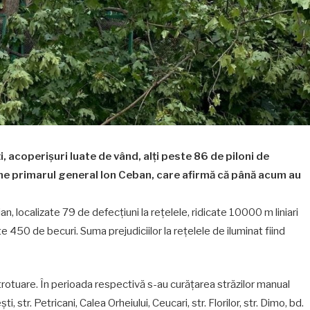
, acoperișuri luate de vând, alți peste 86 de piloni de
une primarul general Ion Ceban, care afirmă că până acum au
ian, localizate 79 de defecțiuni la rețelele, ridicate 10000 m liniari
ite 450 de becuri. Suma prejudiciilor la rețelele de iluminat fiind
rotuare. În perioada respectivă s-au curățarea străzilor manual
i, str. Petricani, Calea Orheiului, Ceucari, str. Florilor, str. Dimo, bd.