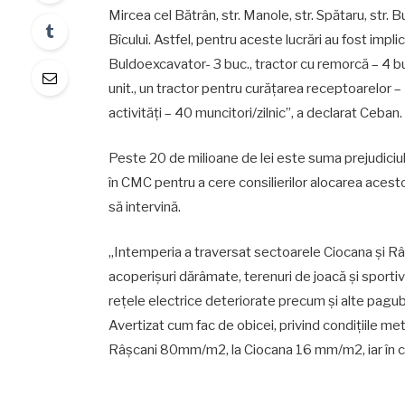
Mircea cel Bătrân, str. Manole, str. Spătaru, str. B
Bîcului. Astfel, pentru aceste lucrări au fost impli
Buldoexcavator- 3 buc., tractor cu remorcă – 4 buc
unit., un tractor pentru curățarea receptoarelor – 
activități – 40 muncitori/zilnic”, a declarat Ceban.
Peste 20 de milioane de lei este suma prejudiciului
în CMC pentru a cere consilierilor alocarea acesto
să intervină.
„Intemperia a traversat sectoarele Ciocana și Râ
acoperișuri dărâmate, terenuri de joacă și sporti
rețele electrice deteriorate precum și alte pagu
Avertizat cum fac de obicei, privind condițiile me
Râșcani 80mm/m2, la Ciocana 16 mm/m2, iar în ce