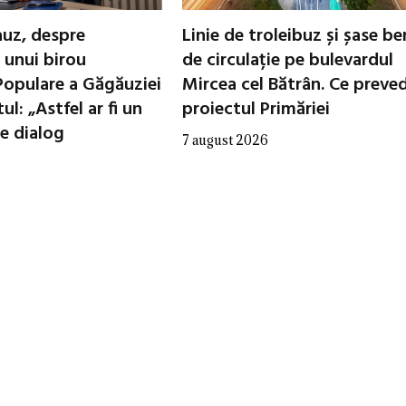
uz, despre
Linie de troleibuz și șase be
 unui birou
de circulație pe bulevardul
 Populare a Găgăuziei
Mircea cel Bătrân. Ce preve
ul: „Astfel ar fi un
proiectul Primăriei
e dialog
7 august 2026