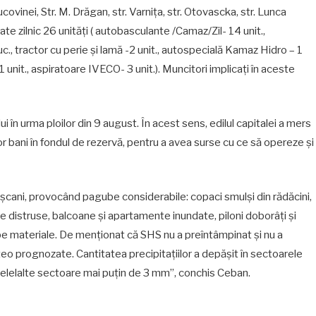
ucovinei, Str. M. Drăgan, str. Varnița, str. Otovascka, str. Lunca
cate zilnic 26 unități ( autobasculante /Camaz/Zil- 14 unit.,
., tractor cu perie și lamă -2 unit., autospecială Kamaz Hidro – 1
1 unit., aspiratoare IVECO- 3 unit.). Muncitori implicați în aceste
 în urma ploilor din 9 august. În acest sens, edilul capitalei a mers
r bani în fondul de rezervă, pentru a avea surse cu ce să opereze și
șcani, provocând pagube considerabile: copaci smulși din rădăcini,
ve distruse, balcoane și apartamente inundate, piloni doborâți și
be materiale. De menționat că SHS nu a preîntâmpinat și nu a
teo prognozate. Cantitatea precipitațiilor a depășit în sectoarele
lelalte sectoare mai puțin de 3 mm”, conchis Ceban.