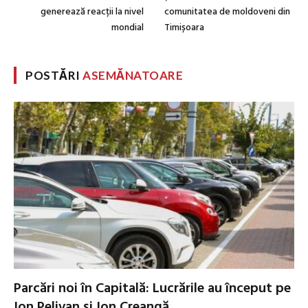
generează reacții la nivel
comunitatea de moldoveni din
mondial
Timișoara
POSTĂRI
ASEMĂNATOARE
Parcări noi în Capitală: Lucrările au început pe
Ion Pelivan și Ion Creangă