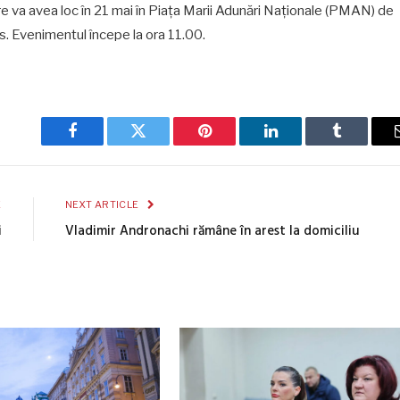
va avea loc în 21 mai în Piața Marii Adunări Naționale (PMAN) de
s. Evenimentul începe la ora 11.00.
Facebook
Twitter
Pinterest
LinkedIn
Tumblr
E
NEXT ARTICLE
i
Vladimir Andronachi rămâne în arest la domiciliu