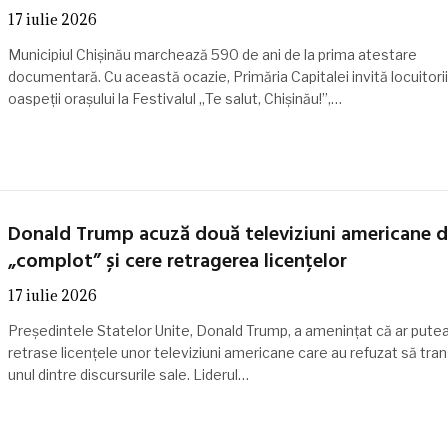
17 iulie 2026
Municipiul Chișinău marchează 590 de ani de la prima atestare
documentară. Cu această ocazie, Primăria Capitalei invită locuitorii 
oaspeții orașului la Festivalul „Te salut, Chișinău!”,…
Donald Trump acuză două televiziuni americane 
„complot” și cere retragerea licențelor
17 iulie 2026
Președintele Statelor Unite, Donald Trump, a amenințat că ar putea
retrase licențele unor televiziuni americane care au refuzat să tra
unul dintre discursurile sale. Liderul…