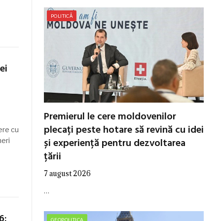
POLITICĂ
ei
Premierul le cere moldovenilor
plecați peste hotare să revină cu idei
ere cu
și experiență pentru dezvoltarea
neri
țării
7 august 2026
…
6:
GEOPOLITICA