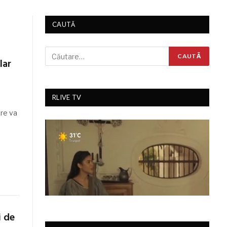
CAUTĂ
lar
RLIVE TV
are va
i de