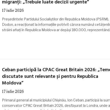
migranți: „Trebuie luate decizii urgente”
17 iulie 2026
Președintele Partidului Socialiștilor din Republica Moldova (PSRM), 
Dodon, a reacționat la informațiile potrivit cărora numărul cetățenil
străini aflați în Republica Moldova ar depăși 180.000, reprezentân
Ceban participă la CPAC Great Britain 2026: „Tem
discutate sunt relevante și pentru Republica
Moldova”
17 iulie 2026
Primarul general al municipiului Chișinău, Ion Ceban, participă la su
conservator CPAC Great Britain 2026, desfășurat la Londra, unde a