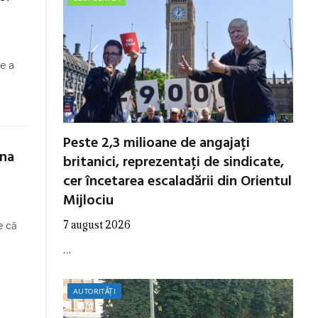
ce a
Peste 2,3 milioane de angajați
ina
britanici, reprezentați de sindicate,
cer încetarea escaladării din Orientul
Mijlociu
7 august 2026
e că
…
AUTORITĂȚI