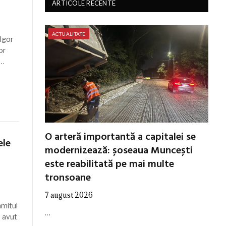
ARTICOLE RECENTE
ACTUALITATE
Igor
or
d…
O arteră importantă a capitalei se
ele
modernizează: șoseaua Muncești
este reabilitată pe mai multe
tronsoane
7 august 2026
mmitul
…
 avut