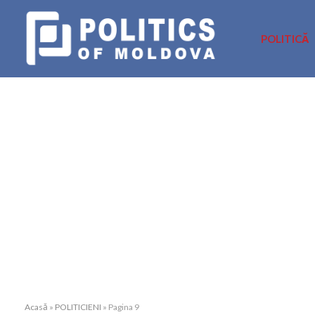
POLITICĂ
Acasă
»
POLITICIENI
»
Pagina 9