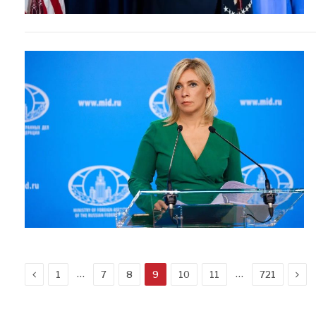
Previous
Nex
…
…
1
7
8
9
10
11
721