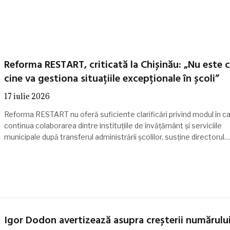
Reforma RESTART, criticată la Chișinău: „Nu este c
cine va gestiona situațiile excepționale în școli”
17 iulie 2026
Reforma RESTART nu oferă suficiente clarificări privind modul în c
continua colaborarea dintre instituțiile de învățământ și serviciile
municipale după transferul administrării școlilor, susține directorul…
Igor Dodon avertizează asupra creșterii numărulu