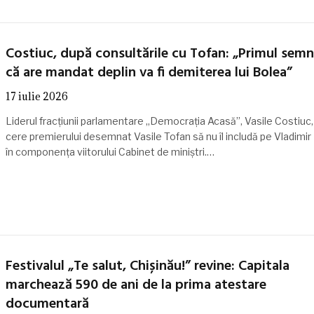
Costiuc, după consultările cu Tofan: „Primul semn
că are mandat deplin va fi demiterea lui Bolea”
17 iulie 2026
Liderul fracțiunii parlamentare „Democrația Acasă”, Vasile Costiuc, 
cere premierului desemnat Vasile Tofan să nu îl includă pe Vladimir
în componența viitorului Cabinet de miniștri.…
Festivalul „Te salut, Chișinău!” revine: Capitala
marchează 590 de ani de la prima atestare
documentară