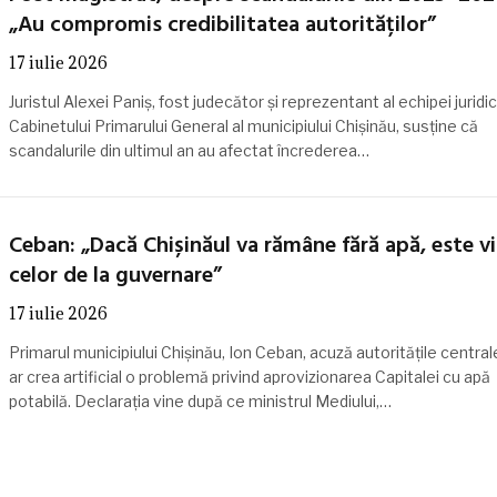
„Au compromis credibilitatea autorităților”
17 iulie 2026
Juristul Alexei Paniș, fost judecător și reprezentant al echipei juridi
Cabinetului Primarului General al municipiului Chișinău, susține că
scandalurile din ultimul an au afectat încrederea…
Ceban: „Dacă Chișinăul va rămâne fără apă, este v
celor de la guvernare”
17 iulie 2026
Primarul municipiului Chișinău, Ion Ceban, acuză autoritățile central
ar crea artificial o problemă privind aprovizionarea Capitalei cu apă
potabilă. Declarația vine după ce ministrul Mediului,…