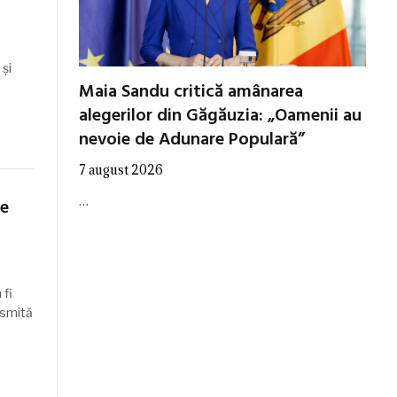
și
Maia Sandu critică amânarea
alegerilor din Găgăuzia: „Oamenii au
nevoie de Adunare Populară”
7 august 2026
…
de
 fi
nsmită