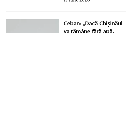
Ceban: „Dacă Chișinăul
va rămâne fără apă,
este vina celor de la
guvernare”
17 iulie 2026