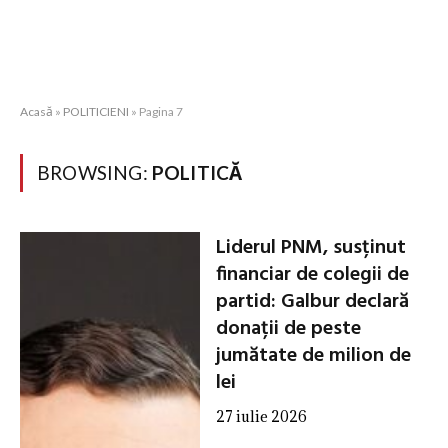
Acasă
»
POLITICIENI
»
Pagina 7
BROWSING:
POLITICĂ
Liderul PNM, susținut
financiar de colegii de
partid: Galbur declară
donații de peste
jumătate de milion de
lei
27 iulie 2026