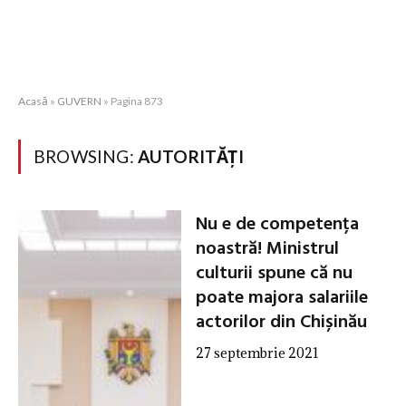
Acasă
»
GUVERN
»
Pagina 873
BROWSING:
AUTORITĂȚI
Nu e de competența
noastră! Ministrul
culturii spune că nu
poate majora salariile
actorilor din Chișinău
27 septembrie 2021