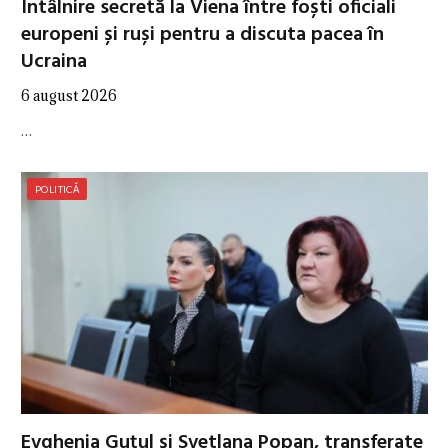
Întâlnire secretă la Viena între foști oficiali
europeni și ruși pentru a discuta pacea în
Ucraina
6 august 2026
…
POLITICĂ
Evghenia Guțul și Svetlana Popan, transferate