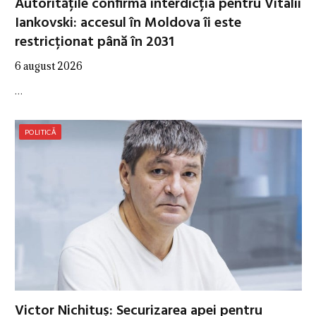
Autoritățile confirmă interdicția pentru Vitalii
Iankovski: accesul în Moldova îi este
restricționat până în 2031
6 august 2026
…
POLITICĂ
Victor Nichituș: Securizarea apei pentru