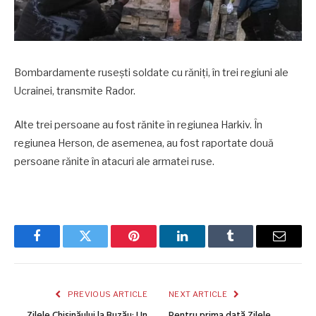
Bombardamente rusești soldate cu răniți, în trei regiuni ale
Ucrainei, transmite Rador.
Alte trei persoane au fost rănite în regiunea Harkiv. În
regiunea Herson, de asemenea, au fost raportate două
persoane rănite în atacuri ale armatei ruse.
Facebook
Twitter
Pinterest
LinkedIn
Tumblr
Email
PREVIOUS ARTICLE
NEXT ARTICLE
Zilele Chișinăului la Buzău: Un
Pentru prima dată Zilele