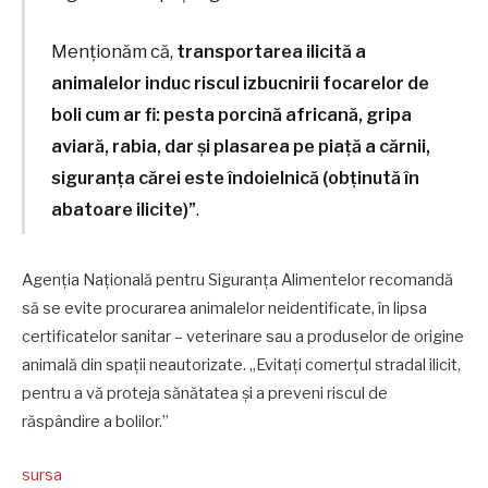
Menționăm că,
transportarea ilicită a
animalelor induc riscul izbucnirii focarelor de
boli cum ar fi: pesta porcină africană, gripa
aviară, rabia, dar și plasarea pe piață a cărnii,
siguranța cărei este îndoielnică (obținută în
abatoare ilicite)”
.
Agenția Națională pentru Siguranța Alimentelor recomandă
să se evite procurarea animalelor neidentificate, în lipsa
certificatelor sanitar – veterinare sau a produselor de origine
animală din spații neautorizate. „Evitați comerțul stradal ilicit,
pentru a vă proteja sănătatea și a preveni riscul de
răspândire a bolilor.”
sursa