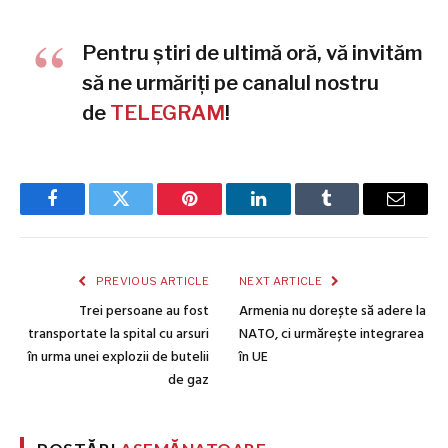
Pentru știri de ultimă oră, vă invităm
să ne urmăriți pe canalul nostru
de
TELEGRAM
!
Facebook
Twitter
Pinterest
LinkedIn
Tumblr
Email
PREVIOUS ARTICLE
NEXT ARTICLE
Trei persoane au fost
Armenia nu dorește să adere la
transportate la spital cu arsuri
NATO, ci urmărește integrarea
în urma unei explozii de butelii
în UE
de gaz