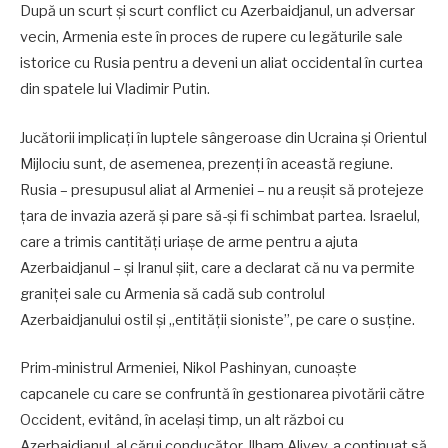
După un scurt și scurt conflict cu Azerbaidjanul, un adversar
vecin, Armenia este în proces de rupere cu legăturile sale
istorice cu Rusia pentru a deveni un aliat occidental în curtea
din spatele lui Vladimir Putin.
Jucătorii implicați în luptele sângeroase din Ucraina și Orientul
Mijlociu sunt, de asemenea, prezenți în această regiune.
Rusia – presupusul aliat al Armeniei – nu a reușit să protejeze
țara de invazia azeră și pare să-și fi schimbat partea. Israelul,
care a trimis cantități uriașe de arme pentru a ajuta
Azerbaidjanul – și Iranul șiit, care a declarat că nu va permite
graniței sale cu Armenia să cadă sub controlul
Azerbaidjanului ostil și „entității sioniste”, pe care o susține.
Prim-ministrul Armeniei, Nikol Pashinyan, cunoaște
capcanele cu care se confruntă în gestionarea pivotării către
Occident, evitând, în același timp, un alt război cu
Azerbaidjanul, al cărui conducător, Ilham Aliyev, a continuat să