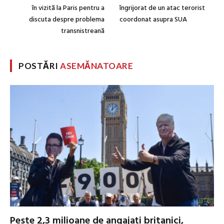
în vizită la Paris pentru a
îngrijorat de un atac terorist
discuta despre problema
coordonat asupra SUA
transnistreană
POSTĂRI
ASEMĂNATOARE
Peste 2,3 milioane de angajați britanici,