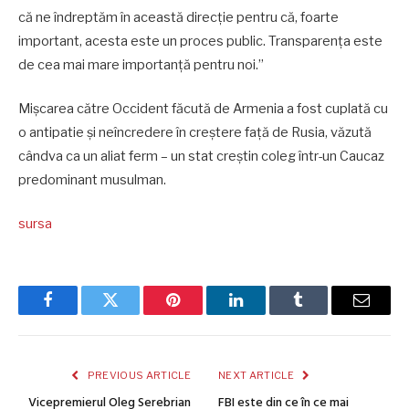
că ne îndreptăm în această direcție pentru că, foarte
important, acesta este un proces public. Transparența este
de cea mai mare importanță pentru noi.”
Mișcarea către Occident făcută de Armenia a fost cuplată cu
o antipatie și neîncredere în creștere față de Rusia, văzută
cândva ca un aliat ferm – un stat creștin coleg într-un Caucaz
predominant musulman.
sursa
Facebook
Twitter
Pinterest
LinkedIn
Tumblr
Email
PREVIOUS ARTICLE
NEXT ARTICLE
Vicepremierul Oleg Serebrian
FBI este din ce în ce mai