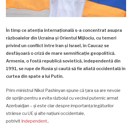
În timp ce atenția internațională s-a concentrat asupra
războaielor din Ucraina și Orientul Mijlociu, cu temeri
privind un conflict între Iran și Israel, în Caucaz se
desfășoară o criză de mare semnificație geopolitică.
Armenia, o fostă republică sovietică, independentă din
1991, se rupe de Rusia și caută să fie aliată occidentală în
curtea din spate a lui Putin.
Prim-ministrul Nikol Pashinyan spune că țara sa are nevoie
de sprijin pentru a evita războiul cu vecinul puternic armat
Azerbaidjan – și este clar despre importanța legăturilor
strânse cu UE și alte națiuni occidentale,
potrivit
Independent
..