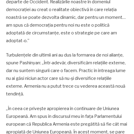
departe de Occident. Realizările noastre în domeniul
democrației au creat o realitate obiectivă în care relația
noastră se poate dezvolta dinamic, dar pentru un moment…
am spus că democrația pentru noi nu este o politică
adoptată de circumstanțe, este o strategie pe care am
adoptat-o.”
Turbulențele din ultimii ani au dus la formarea de noi alianțe,
spune Pashinyan: „Într-adevăr, diversificăm relațiile externe,
dar nu suntem singurii care o facem. Practic în întreaga lume
nu ai găsi niciun actor care să nu-și diversifice relațiile
externe. Armenia nu a putut trece cu vederea această nouă
tendință.
„În ceea ce privește apropierea în continuare de Uniunea
Europeană. Am spus în discursul meu în fața Parlamentului
european că Republica Armenia este pregătită să fie cât mai
apropiată de Uniunea Europeană. În acest moment, se pare