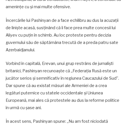
amenințe cu și mai multe ofensive.
Încercările lui Pashinyan de a face echilibru au dus la acuzații
de liniște acasă, susținând că îi face prea multe concesii lui
Aliyev cu puțin în schimb. Au loc proteste pentru decizia
guvernului său de săptămâna trecută de a preda patru sate
Azerbaidjanului.
Vorbind în capitală, Erevan, unui grup restrâns de jurnalişti
britanici, Pashinyan recunoaşte că „Federaţia Rusă este un
jucător serios şi semnificativ în regiunea Caucazului de Sud”.
Dar spune că au existat măsuri ale Armeniei de a crea
legături puternice cu statele occidentale și Uniunea
Europeană, mai ales că protestele au dus la reforme politice
în urmă cu șase ani.
În acest sens, Pashinyan spune: „Nu am fost niciodată