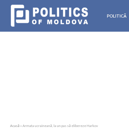
POLITICĂ
Acasă
»
Armata ucraineană, la un pas să elibereze Harkov