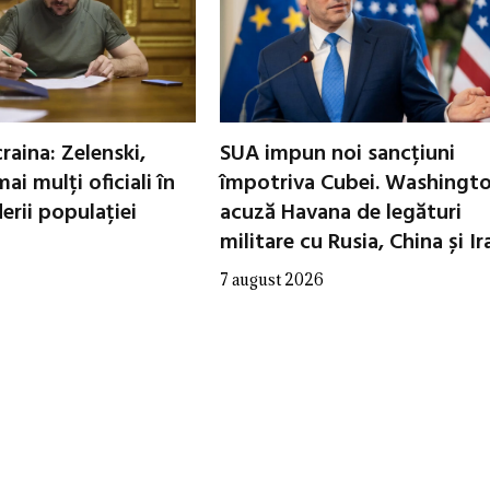
raina: Zelenski,
SUA impun noi sancțiuni
ai mulți oficiali în
împotriva Cubei. Washingt
erii populației
acuză Havana de legături
militare cu Rusia, China și Ir
7 august 2026