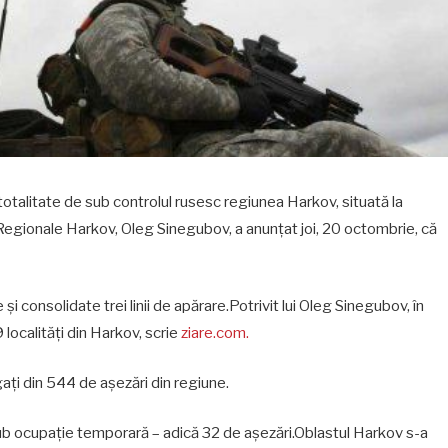
totalitate de sub controlul rusesc regiunea Harkov, situată la
re Regionale Harkov, Oleg Sinegubov, a anunțat joi, 20 octombrie, că
 și consolidate trei linii de apărare.Potrivit lui Oleg Sinegubov, în
 localități din Harkov, scrie
ziare.com.
gați din 544 de așezări din regiune.
 sub ocupație temporară – adică 32 de așezări.Oblastul Harkov s-a