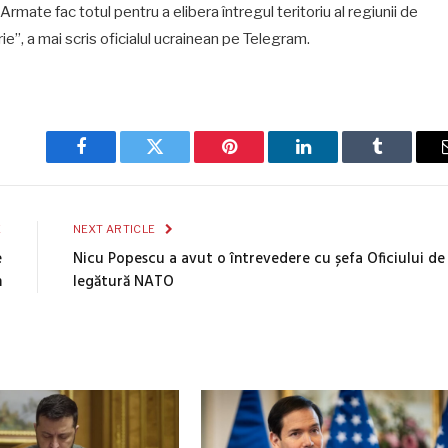
 Armate fac totul pentru a elibera întregul teritoriu al regiunii de
ie”, a mai scris oficialul ucrainean pe Telegram.
Facebook
Twitter
Pinterest
LinkedIn
Tumblr
E
NEXT ARTICLE
e
Nicu Popescu a avut o întrevedere cu șefa Oficiului de
m
legătură NATO