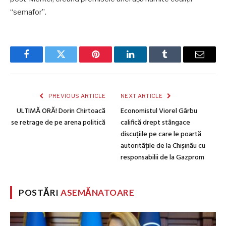
“semafor”.
Facebook
Twitter
Pinterest
LinkedIn
Tumblr
Email
PREVIOUS ARTICLE
NEXT ARTICLE
ULTIMĂ ORĂ! Dorin Chirtoacă
Economistul Viorel Gârbu
se retrage de pe arena politică
califică drept stângace
discuțiile pe care le poartă
autoritățile de la Chișinău cu
responsabilii de la Gazprom
POSTĂRI
ASEMĂNATOARE