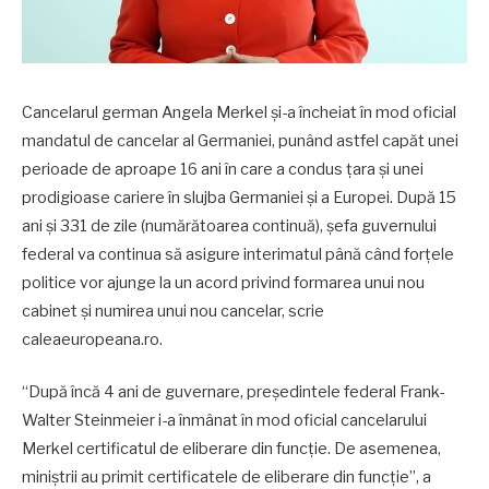
Cancelarul german Angela Merkel și-a încheiat în mod oficial
mandatul de cancelar al Germaniei, punând astfel capăt unei
perioade de aproape 16 ani în care a condus țara și unei
prodigioase cariere în slujba Germaniei și a Europei. După 15
ani și 331 de zile (numărătoarea continuă), șefa guvernului
federal va continua să asigure interimatul până când forțele
politice vor ajunge la un acord privind formarea unui nou
cabinet și numirea unui nou cancelar, scrie
caleaeuropeana.ro.
“După încă 4 ani de guvernare, președintele federal Frank-
Walter Steinmeier i-a înmânat în mod oficial cancelarului
Merkel certificatul de eliberare din funcție. De asemenea,
miniștrii au primit certificatele de eliberare din funcție”, a