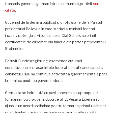
transmis guvernul german într-un comunicat,potrivit
sursei
citate
.
Guvernul de la Berlin a publicat și o fotografie de la Palatul
prezidențial Bellevue în care Merkel și miniștrii federali,
inclusiv potențialul viitor cancelar Olaf Scholz, au primit
certificatele de eliberare din funcție din partea președintelui
Steinmeier.
Potrivit Bundesregierung, asemenea cutumei
constituționale, președintele federal a cerut cancelarului și
cabinetului său să continue activitatea guvernamentală până
la numirea unui nou guvern federal.
Germania se îndreaptă cu pași concreți mai aproape de
formarea noului guvern, după ce SPD, Verzii și Liberalii au
ajuns la un acord preliminar pentru formarea primului cabinet
post-Merkel, creând premisele unei așa numite coaliții