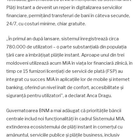
Plăți Instant a devenit un reper în digitalizarea serviciilor
financiare, permițând transferuri de bani în câteva secunde,
24/7, cu costuri minime, chiar gratuite.
„În primul an după lansare, sistemul înregistrează circa
780.000 de utilizatori – o parte substanțială din populația
țării care a îmbrățișat plățile instant. Aproape unul din trei
moldoveni utilizează acum MIA în viața lor financiară zilnică, în
timp ce 15 furnizori licențiați de servicii de plată (FSP) au
integrat cu succes MIA în aplicațiile lor de mobile și internet
banking, oferind un nivel înalt de confort, accesibilitate și
siguranță pentru utilizatori”, a declarat Anca Dragu.
Guvernatoarea BNM a mai adăugat că prioritățile băncii
centrale includ noi funcționalități în cadrul Sistemului MIA,
extinderea ecosistemului de plăți instant în comerțul cu
amănuntul, serviciile publice și plățile business, inclusiv