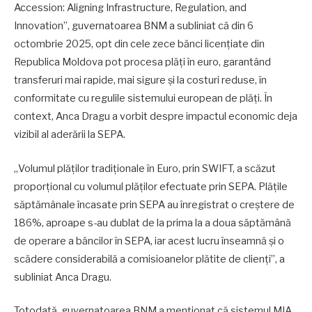
Accession: Aligning Infrastructure, Regulation, and
Innovation”, guvernatoarea BNM a subliniat că din 6
octombrie 2025, opt din cele zece bănci licențiate din
Republica Moldova pot procesa plăți în euro, garantând
transferuri mai rapide, mai sigure și la costuri reduse, în
conformitate cu regulile sistemului european de plăți. În
context, Anca Dragu a vorbit despre impactul economic deja
vizibil al aderării la SEPA.
„Volumul plăților tradiționale în Euro, prin SWIFT, a scăzut
proporțional cu volumul plăților efectuate prin SEPA. Plățile
săptămânale încasate prin SEPA au înregistrat o creștere de
186%, aproape s-au dublat de la prima la a doua săptămână
de operare a băncilor în SEPA, iar acest lucru înseamnă și o
scădere considerabilă a comisioanelor plătite de clienți”, a
subliniat Anca Dragu.
Totodată, guvernatoarea BNM a menționat că sistemul MIA