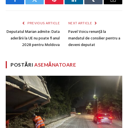
Facebook
Twitter
Pinterest
LinkedIn
Tumblr
Email
PREVIOUS ARTICLE
NEXT ARTICLE
Deputatul Marian admite: Data
Pavel Voicu renunță la
aderării la UE nu poate fi anul
mandatul de consilier pentru a
2028 pentru Moldova
deveni deputat
POSTĂRI
ASEMĂNATOARE