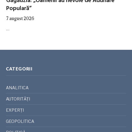
Găgăuzia: „Oamenii au nevoie de Adunare
Populară”
7 august 2026
…
CATEGORII
ANALITICA
AUTORITĂȚI
EXPERȚI
GEOPOLITICA