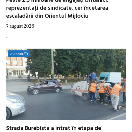
Peste 2,3 milioane de angajați britanici,
reprezentați de sindicate, cer încetarea
escaladării din Orientul Mijlociu
7 august 2026
…
AUTORITĂȚI
Strada Burebista a intrat în etapa de