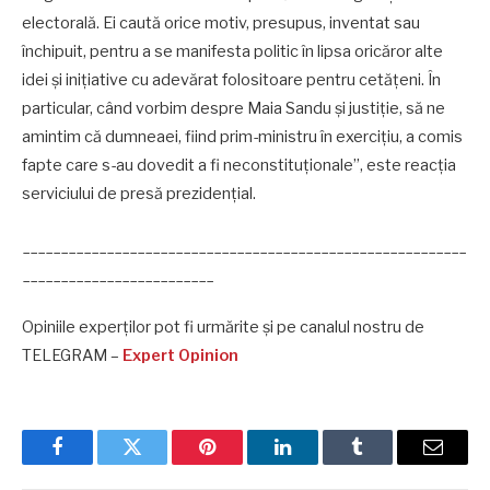
electorală. Ei caută orice motiv, presupus, inventat sau
închipuit, pentru a se manifesta politic în lipsa oricăror alte
idei și inițiative cu adevărat folositoare pentru cetățeni. În
particular, când vorbim despre Maia Sandu și justiție, să ne
amintim că dumneaei, fiind prim-ministru în exercițiu, a comis
fapte care s-au dovedit a fi neconstituționale”, este reacția
serviciului de presă prezidenţial.
__________________________________________________________
_________________________
Opiniile experților pot fi urmărite și pe canalul nostru de
TELEGRAM –
Expert Opinion
Facebook
Twitter
Pinterest
LinkedIn
Tumblr
Email