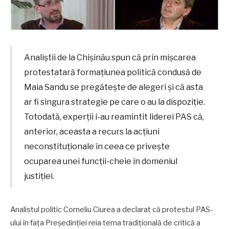
Analiștii de la Chișinău spun că prin mişcarea
protestatară formațiunea politică condusă de
Maia Sandu se pregătește de alegeri şi că asta
ar fi singura strategie pe care o au la dispoziţie.
Totodată, experții i-au reamintit liderei PAS că,
anterior, aceasta a recurs la acțiuni
neconstituționale în ceea ce privește
ocuparea unei funcții-cheie în domeniul
justiției.
Analistul politic Corneliu Ciurea a declarat că protestul PAS-
ului în fața Președinției reia tema tradițională de critică a