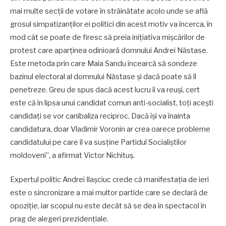
mai multe secții de votare în străinătate acolo unde se află
grosul simpatizanților ei politici din acest motiv va încerca, în
mod cât se poate de firesc să preia inițiativa mișcărilor de
protest care aparținea odinioară domnului Andrei Năstase.
Este metoda prin care Maia Sandu încearcă să sondeze
bazinul electoral al domnului Năstase și dacă poate să îl
penetreze. Greu de spus dacă acest lucru îi va reuși, cert
este că în lipsa unui candidat comun anti-socialist, toți acești
candidați se vor canibaliza reciproc. Dacă își va înainta
candidatura, doar Vladimir Voronin ar crea oarece probleme
candidatului pe care îl va susține Partidul Socialiștilor
moldoveni”, a afirmat Victor Nichituș.
Expertul politic Andrei Ilașciuc crede că manifestația de ieri
este o sincronizare a mai multor partide care se declară de
opoziție, iar scopul nu este decât să se dea în spectacol în
prag de alegeri prezidențiale.