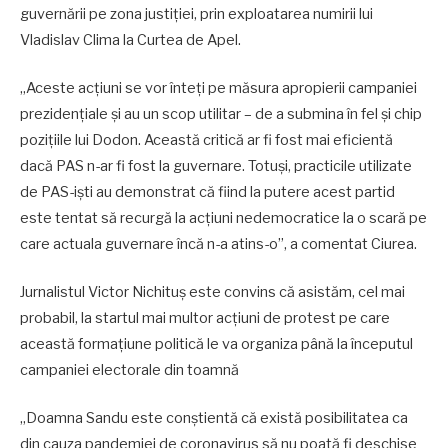
guvernării pe zona justiției, prin exploatarea numirii lui
Vladislav Clima la Curtea de Apel.
„Aceste acțiuni se vor înteți pe măsura apropierii campaniei
prezidențiale și au un scop utilitar – de a submina în fel și chip
pozițiile lui Dodon. Această critică ar fi fost mai eficientă
dacă PAS n-ar fi fost la guvernare. Totuși, practicile utilizate
de PAS-iști au demonstrat că fiind la putere acest partid
este tentat să recurgă la acțiuni nedemocratice la o scară pe
care actuala guvernare încă n-a atins-o”, a comentat Ciurea.
Jurnalistul Victor Nichituș este convins că asistăm, cel mai
probabil, la startul mai multor acțiuni de protest pe care
această formațiune politică le va organiza până la începutul
campaniei electorale din toamnă
„Doamna Sandu este conștientă că există posibilitatea ca
din cauza pandemiei de coronavirus să nu poată fi deschise