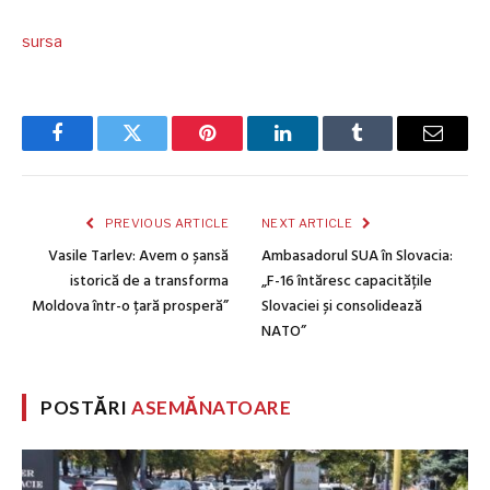
sursa
Facebook
Twitter
Pinterest
LinkedIn
Tumblr
Email
PREVIOUS ARTICLE
NEXT ARTICLE
Vasile Tarlev: Avem o șansă
Ambasadorul SUA în Slovacia:
istorică de a transforma
„F-16 întăresc capacitățile
Moldova într-o țară prosperă”
Slovaciei și consolidează
NATO”
POSTĂRI
ASEMĂNATOARE