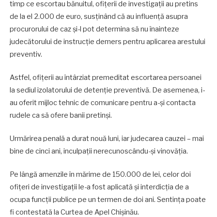
timp ce escortau bănuitul, ofițerii de investigații au pretins
de la el 2.000 de euro, susținând că au influență asupra
procurorului de caz și-l pot determina să nu înainteze
judecătorului de instrucție demers pentru aplicarea arestului
preventiv.
Astfel, ofițerii au întârziat premeditat escortarea persoanei
la sediul izolatorului de detenție preventivă. De asemenea, i-
au oferit mijloc tehnic de comunicare pentru a-și contacta
rudele ca să ofere banii pretinși.
Urmărirea penală a durat nouă luni, iar judecarea cauzei – mai
bine de cinci ani, inculpații nerecunoscându-și vinovăția.
Pe lângă amenzile în mărime de 150.000 de lei, celor doi
ofițeri de investigații le-a fost aplicată și interdicția de a
ocupa funcții publice pe un termen de doi ani. Sentința poate
fi contestată la Curtea de Apel Chișinău.