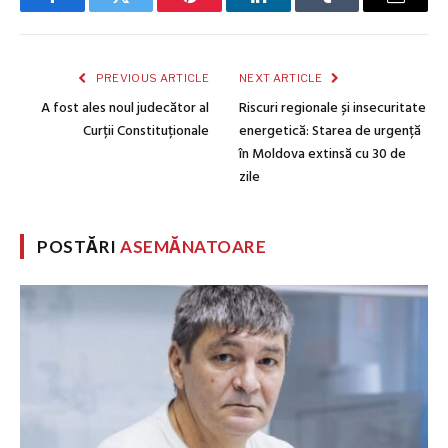
Facebook
Twitter
Pinterest
LinkedIn
Tumblr
Email
PREVIOUS ARTICLE
NEXT ARTICLE
A fost ales noul judecător al
Riscuri regionale și insecuritate
Curții Constituționale
energetică: Starea de urgență
în Moldova extinsă cu 30 de
zile
POSTĂRI
ASEMĂNATOARE