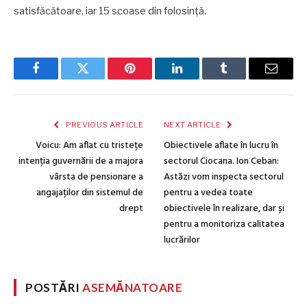
satisfăcătoare, iar 15 scoase din folosință.
Facebook
Twitter
Pinterest
LinkedIn
Tumblr
Email
PREVIOUS ARTICLE
NEXT ARTICLE
Voicu: Am aflat cu tristețe
Obiectivele aflate în lucru în
intenția guvernării de a majora
sectorul Ciocana. Ion Ceban:
vârsta de pensionare a
Astăzi vom inspecta sectorul
angajaților din sistemul de
pentru a vedea toate
drept
obiectivele în realizare, dar și
pentru a monitoriza calitatea
lucrărilor
POSTĂRI
ASEMĂNATOARE