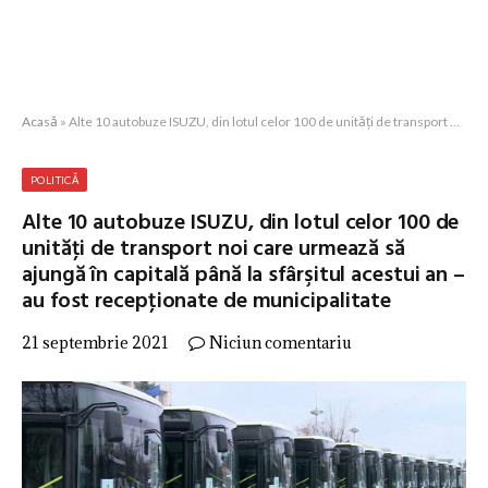
Acasă
»
Alte 10 autobuze ISUZU, din lotul celor 100 de unităţi de transport noi care urmează să ajungă în capitală până la sfârşitul acestui an – au fost recepţionate de municipalitate
POLITICĂ
Alte 10 autobuze ISUZU, din lotul celor 100 de
unităţi de transport noi care urmează să
ajungă în capitală până la sfârşitul acestui an –
au fost recepţionate de municipalitate
21 septembrie 2021
Niciun comentariu