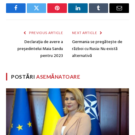
Facebook
Twitter
Pinterest
LinkedIn
Tumblr
Email
PREVIOUS ARTICLE
NEXT ARTICLE
Declarația de avere a
Germania se pregătește de
președintelui Maia Sandu
război cu Rusia: Nu există
pentru 2023
alternativă
POSTĂRI
ASEMĂNATOARE