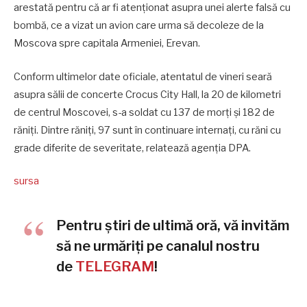
arestată pentru că ar fi atenționat asupra unei alerte falsă cu
bombă, ce a vizat un avion care urma să decoleze de la
Moscova spre capitala Armeniei, Erevan.
Conform ultimelor date oficiale, atentatul de vineri seară
asupra sălii de concerte Crocus City Hall, la 20 de kilometri
de centrul Moscovei, s-a soldat cu 137 de morţi şi 182 de
răniţi. Dintre răniţi, 97 sunt în continuare internaţi, cu răni cu
grade diferite de severitate, relatează agenţia DPA.
sursa
Pentru știri de ultimă oră, vă invităm
să ne urmăriți pe canalul nostru
de
TELEGRAM
!