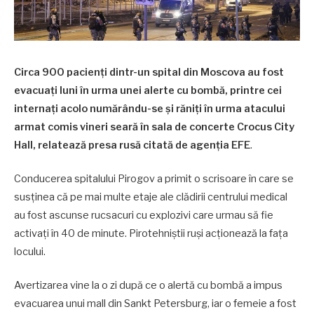
Circa 900 pacienţi dintr-un spital din Moscova au fost
evacuaţi luni în urma unei alerte cu bombă, printre cei
internaţi acolo numărându-se şi răniţi în urma atacului
armat comis vineri seară în sala de concerte Crocus City
Hall, relatează presa rusă citată de agenţia EFE
.
Conducerea spitalului Pirogov a primit o scrisoare în care se
susţinea că pe mai multe etaje ale clădirii centrului medical
au fost ascunse rucsacuri cu explozivi care urmau să fie
activaţi în 40 de minute. Pirotehniştii ruşi acţionează la faţa
locului.
Avertizarea vine la o zi după ce o alertă cu bombă a impus
evacuarea unui mall din Sankt Petersburg, iar o femeie a fost