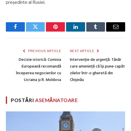
președinte al Rusiei.
Facebook
Twitter
Pinterest
LinkedIn
Tumblr
Email
PREVIOUS ARTICLE
NEXT ARTICLE
Decizie istorică: Comisia
Intervenție de urgență: Tânăr
Europeană recomandă
care amenință că își pune capăt
începerea negocierilor cu
zilelor într-o gheretă din
Ucraina și R. Moldova
Chișinău
POSTĂRI
ASEMĂNATOARE