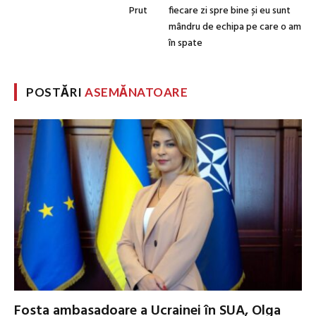
Prut
fiecare zi spre bine și eu sunt
mândru de echipa pe care o am
în spate
POSTĂRI
ASEMĂNATOARE
Fosta ambasadoare a Ucrainei în SUA, Olga