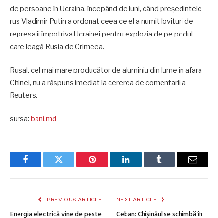
de persoane în Ucraina, începând de luni, când preşedintele
rus Vladimir Putin a ordonat ceea ce el a numit lovituri de
represalii împotriva Ucrainei pentru explozia de pe podul
care leagă Rusia de Crimeea.
Rusal, cel mai mare producător de aluminiu din lume în afara
Chinei, nu a răspuns imediat la cererea de comentarii a
Reuters.
sursa:
bani.md
Facebook
Twitter
Pinterest
LinkedIn
Tumblr
Email
PREVIOUS ARTICLE
NEXT ARTICLE
Energia electrică vine de peste
Ceban: Chișinăul se schimbă în