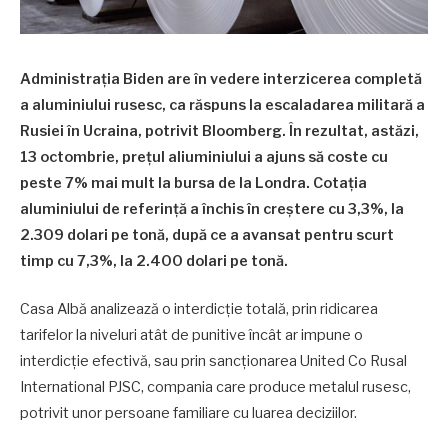
Administraţia Biden are în vedere interzicerea completă
a aluminiului rusesc, ca răspuns la escaladarea militară a
Rusiei în Ucraina, potrivit Bloomberg. În rezultat, astăzi,
13 octombrie, prețul aliuminiului a ajuns să coste cu
peste 7% mai mult la bursa de la Londra. Cotaţia
aluminiului de referinţă a închis în creştere cu 3,3%, la
2.309 dolari pe tonă, după ce a avansat pentru scurt
timp cu 7,3%, la 2.400 dolari pe tonă.
Casa Albă analizează o interdicţie totală, prin ridicarea
tarifelor la niveluri atât de punitive încât ar impune o
interdicţie efectivă, sau prin sancţionarea United Co Rusal
International PJSC, compania care produce metalul rusesc,
potrivit unor persoane familiare cu luarea deciziilor.