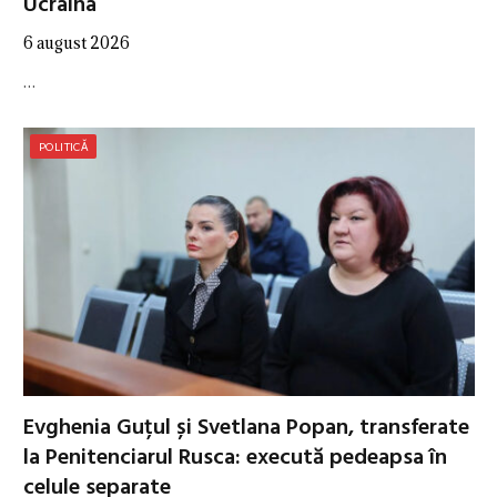
Ucraina
6 august 2026
…
POLITICĂ
Evghenia Guțul și Svetlana Popan, transferate
la Penitenciarul Rusca: execută pedeapsa în
celule separate