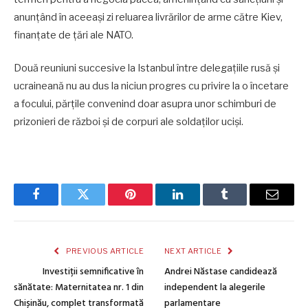
anunţând în aceeaşi zi reluarea livrărilor de arme către Kiev,
finanţate de ţări ale NATO.
Două reuniuni succesive la Istanbul între delegaţiile rusă şi
ucraineană nu au dus la niciun progres cu privire la o încetare
a focului, părţile convenind doar asupra unor schimburi de
prizonieri de război şi de corpuri ale soldaţilor ucişi.
Facebook
Twitter
Pinterest
LinkedIn
Tumblr
Email
PREVIOUS ARTICLE
NEXT ARTICLE
Investiții semnificative în
Andrei Năstase candidează
sănătate: Maternitatea nr. 1 din
independent la alegerile
Chișinău, complet transformată
parlamentare