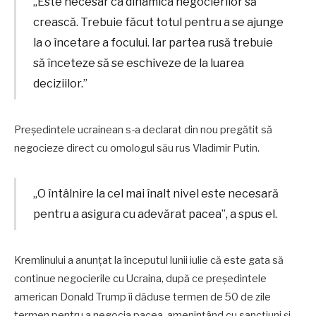
„Este necesar ca dinamica negocierilor să
crească. Trebuie făcut totul pentru a se ajunge
la o încetare a focului. Iar partea rusă trebuie
să înceteze să se eschiveze de la luarea
deciziilor.”
Preşedintele ucrainean s-a declarat din nou pregătit să
negocieze direct cu omologul său rus Vladimir Putin.
„O întâlnire la cel mai înalt nivel este necesară
pentru a asigura cu adevărat pacea”, a spus el.
Kremlinului a anunțat la începutul lunii iulie că este gata să
continue negocierile cu Ucraina, după ce preşedintele
american Donald Trump îi dăduse termen de 50 de zile
termen pentru a negocia pacea, ameninţând cu sancţiuni şi