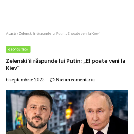
Acasă
»
Zelenski îi răspunde lui Putin: „El poate veni la Kiev”
GEOPOLITICA
Zelenski îi răspunde lui Putin: „El poate veni la
Kiev”
6 septembrie 2025
Niciun comentariu