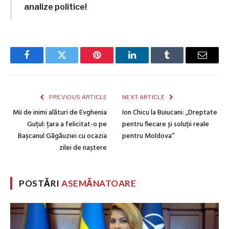
analize politice!
Facebook
Twitter
Pinterest
LinkedIn
Tumblr
Email
PREVIOUS ARTICLE
NEXT ARTICLE
Mii de inimi alături de Evghenia
Ion Chicu la Buiucani: „Dreptate
Guțul: țara a felicitat-o pe
pentru fiecare și soluții reale
Bașcanul Găgăuziei cu ocazia
pentru Moldova”
zilei de naștere
POSTĂRI
ASEMĂNATOARE