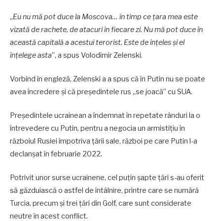
„
Eu nu mă pot duce la Moscova… în timp ce țara mea este
vizată de rachete, de atacuri în fiecare zi. Nu mă pot duce în
această capitală a acestui terorist. Este de înțeles și el
înțelege asta
”, a spus Volodimir Zelenski.
Vorbind în engleză, Zelenski a a spus că în Putin nu se poate
avea încredere și că președintele rus „se joacă” cu SUA.
Președintele ucrainean a îndemnat în repetate rânduri la o
întrevedere cu Putin, pentru a negocia un armistițiu în
războiul Rusiei împotriva țării sale, război pe care Putin l-a
declanșat în februarie 2022.
Potrivit unor surse ucrainene, cel puțin șapte țări s-au oferit
să găzduiască o astfel de întâlnire, printre care se numără
Turcia, precum și trei țări din Golf, care sunt considerate
neutre în acest conflict.