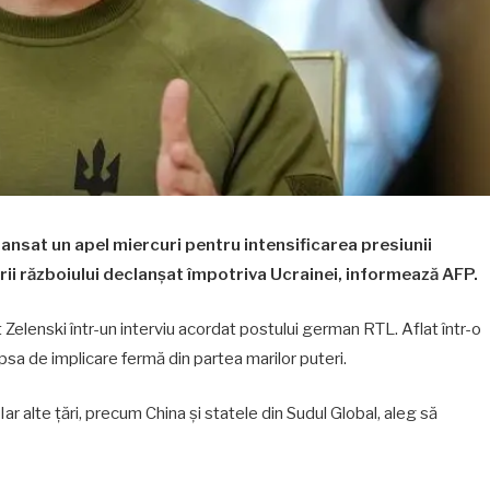
lansat un apel miercuri pentru intensificarea presiunii
rii războiului declanșat împotriva Ucrainei, informează AFP.
 Zelenski într-un interviu acordat postului german RTL. Aflat într-o
t lipsa de implicare fermă din partea marilor puteri.
 Iar alte țări, precum China și statele din Sudul Global, aleg să