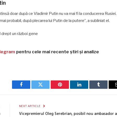
tin
atinsă doar după ce Vladimir Putin nu va mai fi la conducerea Rusiei.
i probabil, după plecarea lui Putin de la putere”, a subliniat el.
l drept un război gene
legram
pentru cele mai recente știri și analize
Facebook
Twitter
Pinterest
LinkedIn
Tumblr
E
NEXT ARTICLE
u
Vicepremierul Oleg Serebrian, posibil nou ambasador a