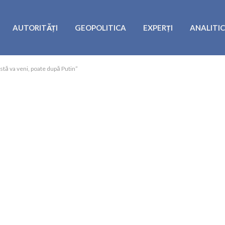
AUTORITĂȚI
GEOPOLITICA
EXPERȚI
ANALITI
stă va veni, poate după Putin”