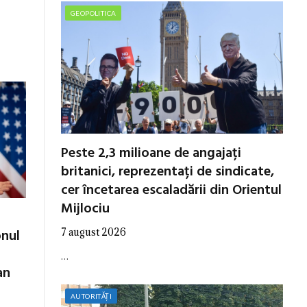
GEOPOLITICA
Peste 2,3 milioane de angajați
britanici, reprezentați de sindicate,
cer încetarea escaladării din Orientul
Mijlociu
7 august 2026
onul
…
an
AUTORITĂȚI