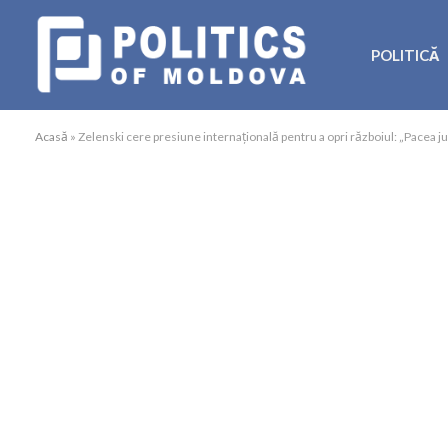
POLITICĂ
Acasă
»
Zelenski cere presiune internațională pentru a opri războiul: „Pacea ju