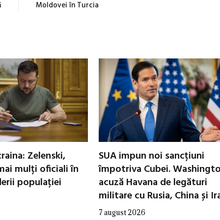
ă
Moldovei în Turcia
raina: Zelenski,
SUA impun noi sancțiuni
ai mulți oficiali în
împotriva Cubei. Washingt
erii populației
acuză Havana de legături
militare cu Rusia, China și Ir
7 august 2026