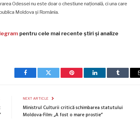
rarea Odessei nu este doar o chestiune națională, ci una care
epublica Moldova și România.
legram
pentru cele mai recente știri și analize
Facebook
Twitter
Pinterest
LinkedIn
Tumblr
E
NEXT ARTICLE
c
Ministrul Culturii critică schimbarea statutului
”
Moldova‑Film: „A fost o mare prostie”