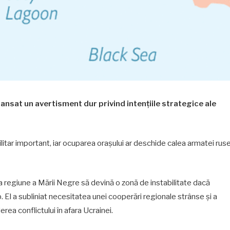
lansat un avertisment dur privind intențiile strategice ale
litar important, iar ocuparea orașului ar deschide calea armatei rus
ga regiune a Mării Negre să devină o zonă de instabilitate dacă
p. El a subliniat necesitatea unei cooperări regionale strânse și a
rea conflictului în afara Ucrainei.