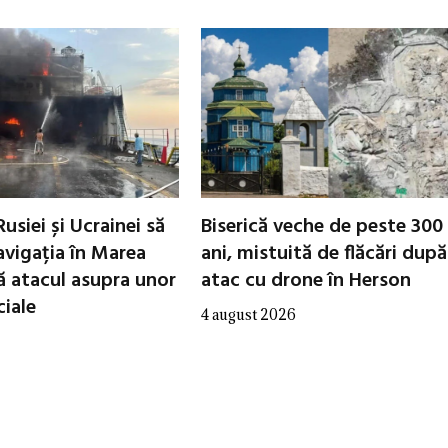
Rusiei și Ucrainei să
Biserică veche de peste 300
avigația în Marea
ani, mistuită de flăcări dup
 atacul asupra unor
atac cu drone în Herson
iale
4 august 2026