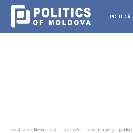
POLITICĂ
Acasă
»
Zelenski avertizează: Rusia vizează Odesa pentru a ajunge la granița