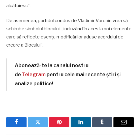
alcătuiesc”.
De asemenea, partidul condus de Vladimir Voronin vrea să
schimbe simbolul blocului, „incluzând în acesta noi elemente
care să reflecte esența modificărilor aduse acordului de
creare a Blocului”.
Abonează-te la canalul nostru
de
Telegram
pentru cele mai recente știri și
analize politice!
Facebook
Twitter
Pinterest
LinkedIn
Tumblr
Email