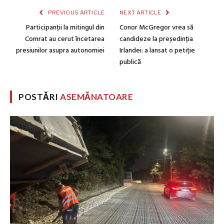
PREVIOUS ARTICLE
NEXT ARTICLE
Participanții la mitingul din
Conor McGregor vrea să
Comrat au cerut încetarea
candideze la președinția
presiunilor asupra autonomiei
Irlandei: a lansat o petiție
publică
POSTĂRI
ASEMĂNATOARE