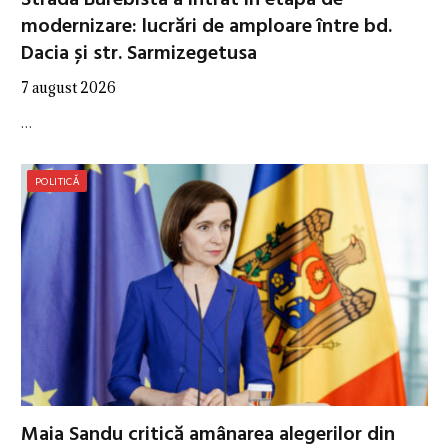
Strada Burebista a intrat în etapa de
modernizare: lucrări de amploare între bd.
Dacia și str. Sarmizegetusa
7 august 2026
…
POLITICĂ
Maia Sandu critică amânarea alegerilor din