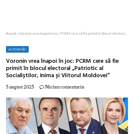
Acasă
»
Voronin vrea înapoi în joc: PCRM cere să fie primit în blocul electoral „Patriotic al Socialiștilor, Inima și Viitorul Moldovei”
AUTORITĂȚI
Voronin vrea înapoi în joc: PCRM cere să fie
primit în blocul electoral „Patriotic al
Socialiștilor, Inima și Viitorul Moldovei”
5 august 2025
Niciun comentariu