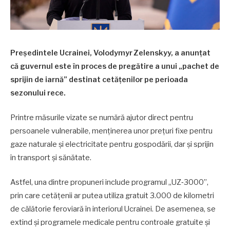
Preşedintele Ucrainei, Volodymyr Zelenskyy, a anunţat
că guvernul este în proces de pregătire a unui „pachet de
sprijin de iarnă” destinat cetăţenilor pe perioada
sezonului rece.
Printre măsurile vizate se numără ajutor direct pentru
persoanele vulnerabile, menţinerea unor preţuri fixe pentru
gaze naturale şi electricitate pentru gospodării, dar şi sprijin
în transport şi sănătate.
Astfel, una dintre propuneri include programul „UZ‑3000”,
prin care cetăţenii ar putea utiliza gratuit 3.000 de kilometri
de călătorie feroviară în interiorul Ucrainei. De asemenea, se
extind şi programele medicale pentru controale gratuite şi