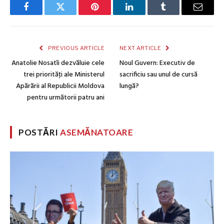
Facebook
Twitter
Pinterest
LinkedIn
Tumblr
Email
PREVIOUS ARTICLE
NEXT ARTICLE
Anatolie Nosatîi dezvăluie cele
Noul Guvern: Executiv de
trei priorităţi ale Ministerul
sacrificiu sau unul de cursă
Apărării al Republicii Moldova
lungă?
pentru următorii patru ani
POSTĂRI
ASEMĂNATOARE