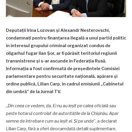
Deputații Irina Lozovan și Alexandr Nesterovschi,
condamnați pentru finanțarea ilegală a unui partid politic
în interesul grupului criminal organizat condus de
oligarhul fugar Ilan Șor, ar fi părăsit teritoriul regiunii
transnistrene și s-ar ascunde în Federația Rusă.
Informația a fost confirmată de președintele Comisiei
parlamentare pentru securitate națională, apărare și
ordine publică, Lilian Carp, în cadrul emisiunii „Cabinetul
din umbră” de la Jurnal TV.
„
Din ceea ce vedem, da. Ei nu au ieșit pe calea oficială sau
peste hotarul controlat de autoritățile de la Chișinău. Apar
semne de întrebare cum au ieșit ei. Și pe unde
”, a declarat
Lilian Carp, fără a oferi deocamdată detalii suplimentare.