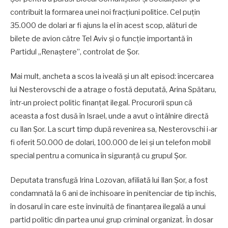
contribuit la formarea unei noi fracțiuni politice. Cel puțin
35.000 de dolari ar fi ajuns la el în acest scop, alături de
bilete de avion către Tel Aviv și o funcție importantă în
Partidul „Renaștere”, controlat de Șor.
Mai mult, ancheta a scos la iveală și un alt episod: încercarea
lui Nesterovschi de a atrage o fostă deputată, Arina Spătaru,
într-un proiect politic finanțat ilegal. Procurorii spun că
aceasta a fost dusă în Israel, unde a avut o întâlnire directă
cu Ilan Șor. La scurt timp după revenirea sa, Nesterovschi i-ar
fi oferit 50.000 de dolari, 100.000 de lei și un telefon mobil
special pentru a comunica în siguranță cu grupul Șor.
Deputata transfugă Irina Lozovan, afiliată lui Ilan Șor, a fost
condamnată la 6 ani de închisoare în penitenciar de tip închis,
în dosarul în care este învinuită de finanțarea ilegală a unui
partid politic din partea unui grup criminal organizat. În dosar