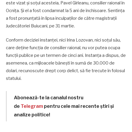
este vizat și soțul acesteia, Pavel Gîrleanu, consilier raional în
Ocnița. Și el a fost condamnat la 5 ani de închisoare. Sentința
a fost pronunțată în lipsa inculpaților de către magistrații
Judecătoriei Buiucani, pe 31 martie.
Conform deciziei instanței, nici Irina Lozovan, nici soțul său,
care deține funcția de consilier raional, nu vor putea ocupa
funcții publice pe un termen de cinci ani. Instanța a dispus, de
asemenea, ca mijloacele bănești în sumă de 30.000 de
dolari, recunoscute drept corp delict, să fie trecute în folosul
statului.
Abonează-te la canalul nostru
de
Telegram
pentru cele mai recente știri și
analize politice!