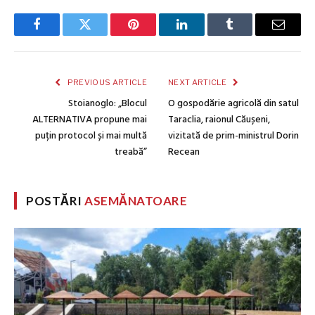
Facebook
Twitter
Pinterest
LinkedIn
Tumblr
Email
PREVIOUS ARTICLE
NEXT ARTICLE
Stoianoglo: „Blocul
O gospodărie agricolă din satul
ALTERNATIVA propune mai
Taraclia, raionul Căușeni,
puțin protocol și mai multă
vizitată de prim-ministrul Dorin
treabă”
Recean
POSTĂRI
ASEMĂNATOARE