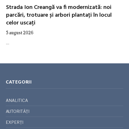
Strada Ion Creangă va fi modernizată: noi
parcări, trotuare și arbori plantați în locul
celor uscați
5 august 2026
…
CATEGORII
ANALITICA
AUTORITĂȚI
EXPERȚI