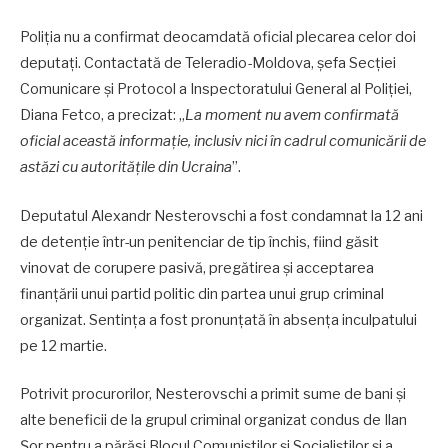
Poliția nu a confirmat deocamdată oficial plecarea celor doi
deputați. Contactată de Teleradio-Moldova, șefa Secției
Comunicare și Protocol a Inspectoratului General al Poliției,
Diana Fetco, a precizat: „
La moment nu avem confirmată
oficial această informație, inclusiv nici în cadrul comunicării de
astăzi cu autoritățile din Ucraina
”.
Deputatul Alexandr Nesterovschi a fost condamnat la 12 ani
de detenție într-un penitenciar de tip închis, fiind găsit
vinovat de corupere pasivă, pregătirea și acceptarea
finanțării unui partid politic din partea unui grup criminal
organizat. Sentința a fost pronunțată în absența inculpatului
pe 12 martie.
Potrivit procurorilor, Nesterovschi a primit sume de bani și
alte beneficii de la grupul criminal organizat condus de Ilan
Șor pentru a părăsi Blocul Comuniștilor și Socialiștilor și a